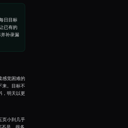
每日目标
让已有的
标并补录漏
读感觉困难的
下来。目标不
书，明天以更
五页小到几乎
字不是。很多