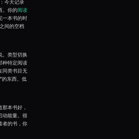
录：今天记录
西。你的
阅读
完一本书的时
书之间的空档
说。类型切换
那种特定阅读
在同类书目无
”的东西。低
道那本书好，
启动能量。很
读者的书，你