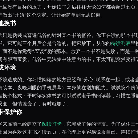
一旦没有目标的压力，开始读了之后往往无论如何都会超过五页
是做出“开始”这个决定。让开始简单到无从逃避。
地换书
常只是伪装成普遍低谷的针对某本书的低谷。你正在读的那本书
书。它可能三个月后会是合适的。把它放下，从你的
待读列表
里
，而不是你觉得“应该”读的那本。放弃一本书不是失败，而是一
间有限而宝贵。低谷中无法集中注意力的书，不太可能突然变得
或环境
环境造成的。你习惯阅读的地方已经和“分心”联系在一起，或者
精装本、夜晚刺眼的手机屏幕）本身就在增加阻力。试试换个房
者换个格式：平时读实体书的可以试试电子书阅读器，习惯在睡
没变，但情境变了，有时就够了。
卡保护你
谷来临前已经建立了
阅读打卡
，它就成了你的盟友。为了保住三
比因为喜欢这本书才读五页，在心理上更容易说服自己。连续打