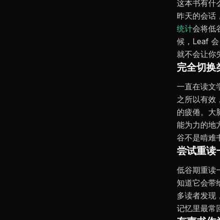
这本书有什
昨天的会话
统计
会将低
候，Lea
就不会让你
完全切换
一直在读文
之所以有效
的疲倦。大
能为力的地
谷不是啃难
尝试重读
低谷期重读
知道它会带
多读者发现
记忆里最常