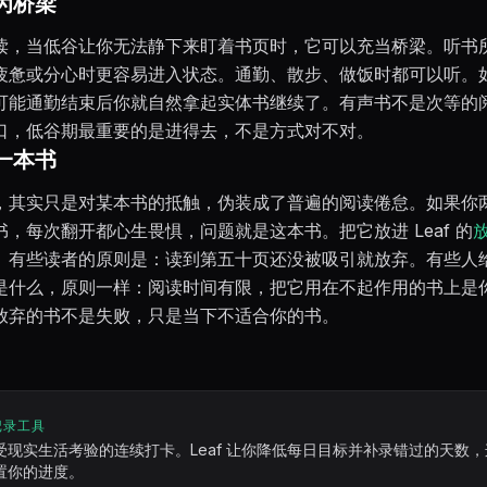
为桥梁
读，当低谷让你无法静下来盯着书页时，它可以充当桥梁。听书
疲惫或分心时更容易进入状态。通勤、散步、做饭时都可以听。
可能通勤结束后你就自然拿起实体书继续了。有声书不是次等的
口，低谷期最重要的是进得去，不是方式对不对。
一本书
，其实只是对某本书的抵触，伪装成了普遍的阅读倦怠。如果你
，每次翻开都心生畏惧，问题就是这本书。把它放进 Leaf 的
。有些读者的原则是：读到第五十页还没被吸引就放弃。有些人
是什么，原则一样：阅读时间有限，把它用在不起作用的书上是
放弃的书不是失败，只是当下不适合你的书。
记录工具
受现实生活考验的连续打卡。Leaf 让你降低每日目标并补录错过的天数
置你的进度。