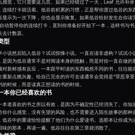
么感觉，它只需要这几页。如果已经错过了一天，Leaf 允许补
，连续打卡就活着。低谷前积累的习惯，正是帮你渡过低谷的东
谷显示为一次下降，但也会显示恢复。如果低谷恰好发生在你读
f 会自动暂停你的连续打卡，直到你准备好开始下一本，这样书与
失去计数器。
类型
学小说然后陷入低谷？试试惊悚小说。一直在读非虚构？试试小
，是因为低谷通常不是对阅读本身的抵触，而是对你一直在做的
脑对新鲜感有反应，一本跟平时读的东西截然不同的书，往往能
方重新点燃兴趣。给自己完全的许可去读通常会觉得是“罪恶享受
书的时候，而是读真正想读的书的时候。
一本你已经喜欢的书
一本老喜欢的书之所以有效，是因为不确定性已经消失了。你知
给你什么感觉，没有失望的风险，也不需要进入陌生故事的那种
，低谷中的重读恰恰提醒了他们为什么爱读书。选那本让你成为
回味的那本，再读一遍。低谷往往在第三章就消散了。