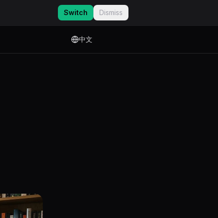
Switch
Dismiss
中文