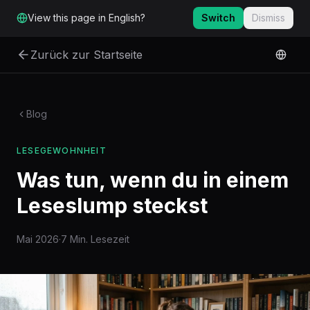
Zum Hauptinhalt springen
View this page in English?
Switch
Dismiss
Zurück zur Startseite
Blog
LESEGEWOHNHEIT
Was tun, wenn du in einem
Leseslump steckst
Mai 2026
·
7 Min. Lesezeit