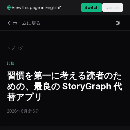
メインコンテンツへスキップ
View this page in English?
Switch
Dismiss
ホームに戻る
ブログ
比較
習慣を第一に考える読者のた
めの、最良の StoryGraph 代
替アプリ
2026年6月
·
約6分