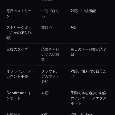
毎日のストリー
中心ではな
対応、中核機能
ク
い
ストリーク復元
非対応
対応
（さかのぼり記
録）
目標のタイプ
読書チャレ
毎日のページ数か読了
ンジの総冊
日
数
オフライン／ア
クラウド、
対応、端末内で自分だ
カウント不要
アカウント
け
必須
Goodreads イ
対応
手動で本を追加、独自
ンポート
のインポート／エクス
ポート
対応端末
iOS、
iOS、Android