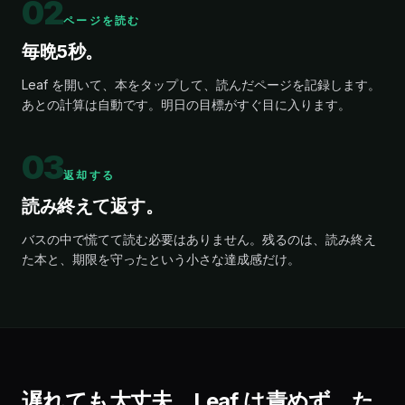
02
ページを読む
毎晩5秒。
Leaf を開いて、本をタップして、読んだページを記録します。
あとの計算は自動です。明日の目標がすぐ目に入ります。
03
返却する
読み終えて返す。
バスの中で慌てて読む必要はありません。残るのは、読み終え
た本と、期限を守ったという小さな達成感だけ。
More about library borrowing in Leaf
遅れても大丈夫。Leaf は責めず、た