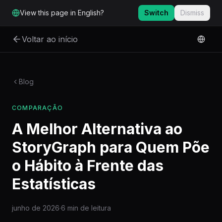
Ir para o conteúdo principal
View this page in English?
Switch
Dismiss
Voltar ao início
Blog
COMPARAÇÃO
A Melhor Alternativa ao
StoryGraph para Quem Põe
o Hábito à Frente das
Estatísticas
junho de 2026
·
6 min de leitura