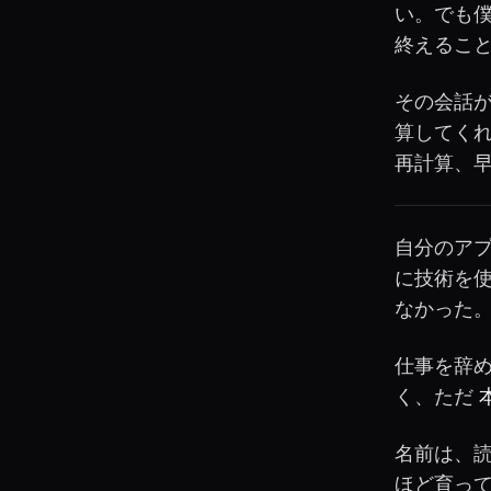
い。でも
終えるこ
その会話が
算してく
再計算、
自分のア
に技術を
なかった
仕事を辞
く、ただ
名前は、
ほど育っ