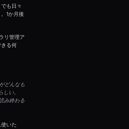
。でも日々
。1か月後
ブラリ管理ア
できる何
がどんなも
らしい。
で読み終わる
れ使いた