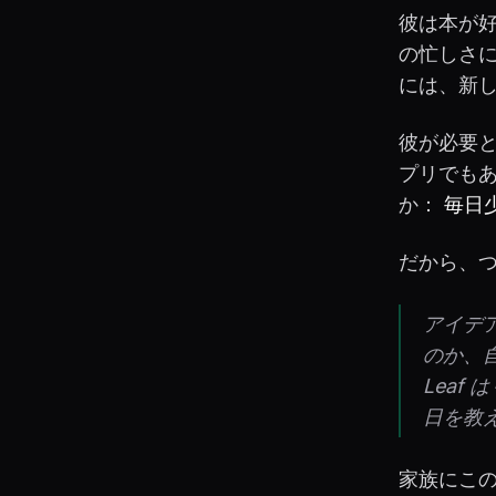
彼は本が
の忙しさ
には、新
彼が必要と
プリでも
か：
毎日
だから、
アイデ
のか、
Lea
日を教
家族にこ