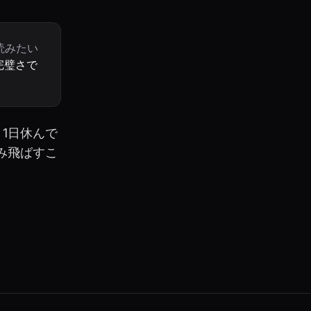
読みたい
完璧さで
1日休んで
み飛ばすこ