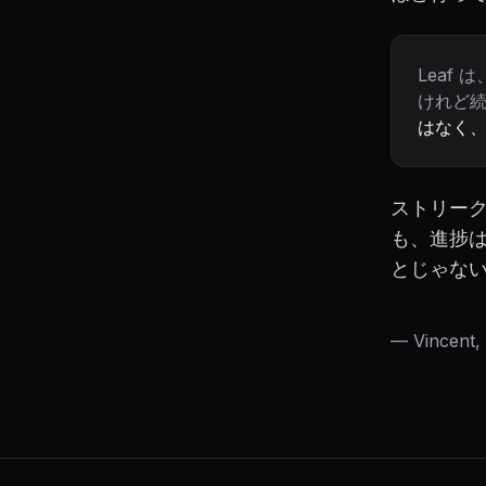
Leaf
けれど
はなく
ストリー
も、進捗
とじゃな
— Vincent