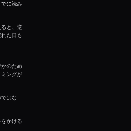
までに読み
えると、逆
遅れた日も
誰かのため
イミングが
のではな
手をかける