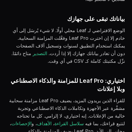
بياناتك تبقى على جهازك
الوضع الافتراضي لـ Leaf محلي أولًا. لا شيء يُرسَل إلى أي
خادم إلا إن اخترت Leaf Pro وفعَّلت المزامنة السحابية.
يمكنك استخدام التطبيق لسنوات وتسجيل آلاف الصفحات
دون أن تغادر بياناتك جهازك إلا إذا أردت.
التصدير
متاح دائمًا.
نزِّل مكتبتك كاملة كـ CSV في أي وقت.
اختياري: Leaf Pro للمزامنة والذكاء الاصطناعي
وبلا إعلانات
للقراء الذين يريدون المزيد، يضيف Leaf Pro مزامنة سحابية
مشفَّرة عبر الأجهزة وتكاملات الذكاء الاصطناعي وتجربة
خالية من الإعلانات. إنه اختياري، لا إلزامي. كل ما تحتاجه
لتتبع قراءتك، بما فيه
سلاسل القراءة
،
الأهداف
، و
الإحصاءات
،
مجاني إلى الأبد. Leaf Pro يضيف المزامنة والذكاء