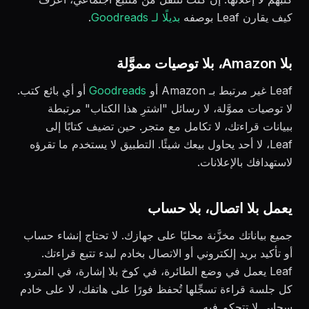
كيف يقارن Leaf بوصفه
بديلًا لـ Goodreads
.
بلا Amazon، بلا توصيات مموَّلة
Leaf غير مرتبط بـ Amazon أو
Goodreads
أو أي بائع كتب.
لا توصيات مموَّلة، لا رسائل "اشترِ هذا الكتاب" مرتبطة
ببيانات قراءتك، لا تكامل مع متجر. حين تضيف كتابًا إلى
Leaf، لا أحد يحاول بيعك شيئًا. التطبيق لا يستخدم ما تقرؤه
لاستهدافك بالإعلانات.
يعمل بلا اتصال، بلا حساب
جميع بياناتك مخزَّنة محليًا على جهازك. لا تحتاج إنشاء حساب
أو تأكيد بريد إلكتروني أو الاتصال بخادم لبدء تتبع قراءتك.
Leaf يعمل في وضع الطائرة، في كوخ بلا إشارة، في المترو.
كل جلسة قراءة تسجِّلها تُحفظ فورًا على هاتفك، لا على خادم
سحابي لا تتحكم فيه.