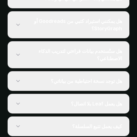
نعم. يمكن إلغاء Leaf Pro في أي وقت من إعدادات App
Store أو Google Play. بياناتك المحلية تبقى دائمًا على
هل يمكنني استيراد كتبي من Goodreads أو
جهازك.
StoryGraph؟
نعم. استورد مكتبتك من Goodreads أو StoryGraph، أو
استعِدها من ملف تصدير سابق من Leaf، أو ابحث في
هل ستُستخدم بيانات قراءتي لتدريب الذكاء
فهرسنا وأضف الكتب يدويًا.
راجع دليل الاستيراد والتصدير →
الاصطناعي؟
لا. بيانات قراءتك لا تُستخدم لتدريب نماذج الذكاء الاصطناعي،
ولا تُباع للمعلنين، ولا تُشارَك مع أطراف ثالثة. تكاملات الذكاء
هل توجد نسخة احتياطية من بياناتي؟
الاصطناعي الاختيارية (ChatGPT وClaude وNotion) تتصل
عبر واجهات برمجية معيارية. ما ترسله أنت فقط يغادر
بياناتك محلية افتراضيًا. فعِّل Leaf Pro لمزامنة مكتبتك عبر
جهازك.
الأجهزة والاحتفاظ بنسخة احتياطية في السحابة.
هل يعمل Leaf بلا اتصال؟
نعم. بياناتك مخزَّنة محليًا على جهازك. لا يلزم اتصال بالإنترنت
لتتبع قراءتك.
كيف يعمل تتبع السلسلة؟