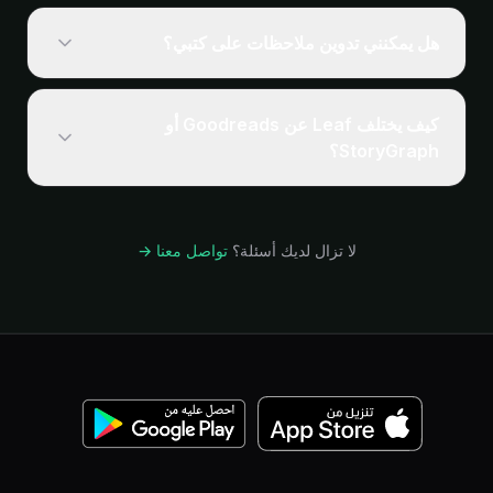
تحسب السلسلة الأيام المتتالية التي تسجِّل فيها قراءة. إن
فاتك يوم، يمكنك استعادة السلسلة بتسجيل صفحات أمس
هل يمكنني تدوين ملاحظات على كتبي؟
في اليوم التالي. يومان متتاليان بدون تسجيل يُعيدان السلسلة
من الصفر. يبقى سجل قراءتك الكامل دائمًا.
نعم. أضف ملاحظة أو التقط اقتباسًا على أي كتاب، مثبّتًا على
الصفحة التي جاء منها، ثم عد إلى كل ما لفتك حين تنهي
كيف يختلف Leaf عن Goodreads أو
القراءة. تتزامن الملاحظات عبر أجهزتك وتُصدَّر مع مكتبتك.
StoryGraph؟
مجاني للجميع.
Leaf مبني حول عادة القراءة اليومية، لا حول شبكة اجتماعية.
بلا متابعين، بلا ملفات شخصية عامة، بلا توصيات خوارزمية.
Goodreads رائع لتتبع ما قرأته، وStoryGraph يتميز في
لا تزال لديك أسئلة؟
تواصل معنا →
الإحصاءات. Leaf يركز على مساعدتك لتقرأ أكثر فعلًا.