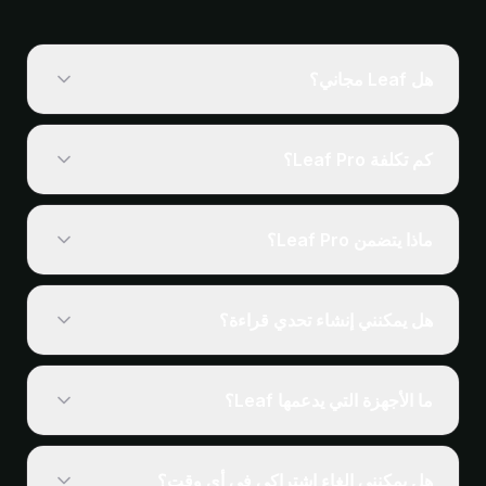
هل Leaf مجاني؟
نعم. كل ما تحتاجه لتتبع قراءتك، مكتبتك وسلاسلك وأهدافك
وإحصاءاتك، مجاني إلى الأبد بلا حواجز مدفوعة على الميزات
كم تكلفة Leaf Pro؟
الأساسية. Leaf Pro اشتراك اختياري يضيف المزامنة
السحابية وتكاملات الذكاء الاصطناعي وتجربة خالية من
اشتراك Leaf Pro بـ $24.99 في السنة (المبلغ نفسه
الإعلانات.
باليورو). يفتح لك المزامنة السحابية بين أجهزتك وتكاملات
ماذا يتضمن Leaf Pro؟
الذكاء الاصطناعي وتجربة خالية من الإعلانات، ويشمل شهرًا
تجريبيًا مجانيًا يمكنك إلغاؤه في أي وقت.
تعرَّف على تكاملات
Leaf Pro اشتراك اختياري يضيف المزامنة السحابية عبر
الذكاء الاصطناعي →
أجهزتك وتكاملات الذكاء الاصطناعي (ChatGPT وClaude
هل يمكنني إنشاء تحدي قراءة؟
وNotion) وتجربة خالية من الإعلانات. يبقى كل ما تحتاجه لتتبع
قراءتك مجانيًا إلى الأبد، مع Pro أو بدونه.
نعم. اختر الكتب التي تريد إنهاءها وموعدًا واحدًا، فيحوّلها Leaf
إلى عدد صفحات واحد كل يوم يتعدّل مع تقدّمك. إنشاء التحدي
ما الأجهزة التي يدعمها Leaf؟
مجاني، أما تشغيله فيتطلب Challenge Pass أو Leaf Pro.
كيف تعمل تحديات القراءة →
iPhone وiPad بنظام iOS 16 أو أحدث، وAndroid عبر
Google Play. جميع الميزات تعمل على كلتا المنصتين.
هل يمكنني إلغاء اشتراكي في أي وقت؟