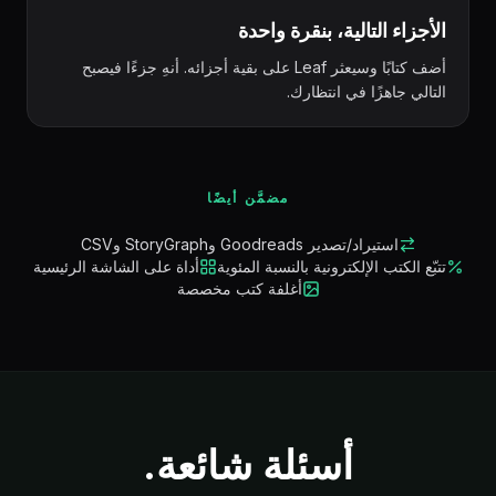
الأجزاء التالية، بنقرة واحدة
أضف كتابًا وسيعثر Leaf على بقية أجزائه. أنهِ جزءًا فيصبح
التالي جاهزًا في انتظارك.
مضمَّن أيضًا
استيراد/تصدير Goodreads وStoryGraph وCSV
تتبّع الكتب الإلكترونية بالنسبة المئوية
أداة على الشاشة الرئيسية
أغلفة كتب مخصصة
أسئلة شائعة.