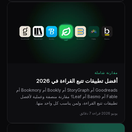
مقارنة شاملة
أفضل تطبيقات تتبع القراءة في 2026
Goodreads أم StoryGraph أم Bookly أم Bookmory أم
Fable أم Basmo أم Leaf؟ مقارنة منصفة وعملية لأفضل
تطبيقات تتبع القراءة، ولمن يناسب كل واحد منها.
يونيو 2026
·
قراءة 7 دقائق