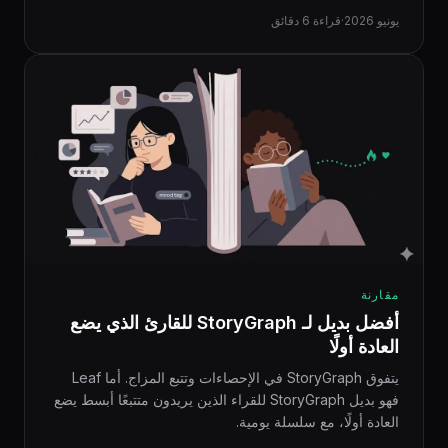
يونيو 2026
·
قراءة 6 دقائق
مقارنة
أفضل بديل لـ StoryGraph للقارئ الذي يضع
العادة أولًا
يتفوق StoryGraph في الإحصاءات وتتبع المزاج. أما Leaf
فهو بديل StoryGraph للقراء الذين يريدون متتبعًا أبسط يضع
العادة أولًا، مع سلسلة يومية.