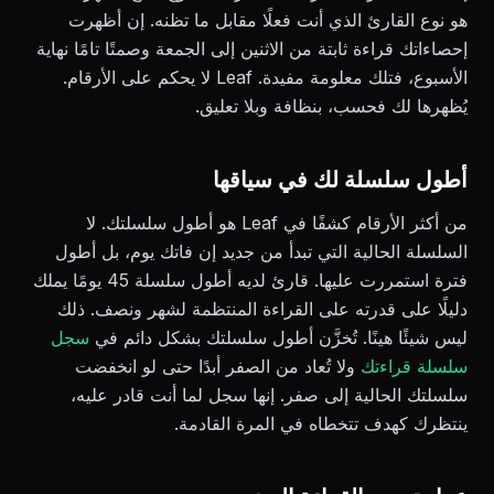
هو نوع القارئ الذي أنت فعلًا مقابل ما تظنه. إن أظهرت
إحصاءاتك قراءة ثابتة من الاثنين إلى الجمعة وصمتًا تامًا نهاية
الأسبوع، فتلك معلومة مفيدة. Leaf لا يحكم على الأرقام.
يُظهرها لك فحسب، بنظافة وبلا تعليق.
أطول سلسلة لك في سياقها
من أكثر الأرقام كشفًا في Leaf هو أطول سلسلتك. لا
السلسلة الحالية التي تبدأ من جديد إن فاتك يوم، بل أطول
فترة استمررت عليها. قارئ لديه أطول سلسلة 45 يومًا يملك
دليلًا على قدرته على القراءة المنتظمة لشهر ونصف. ذلك
ليس شيئًا هينًا. تُخزَّن أطول سلسلتك بشكل دائم في
سجل
سلسلة قراءتك
ولا تُعاد من الصفر أبدًا حتى لو انخفضت
سلسلتك الحالية إلى صفر. إنها سجل لما أنت قادر عليه،
ينتظرك كهدف تتخطاه في المرة القادمة.