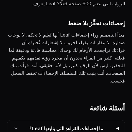
الرواية التي تضم 600 صفحة فعلًا؟ Leaf يعرف.
إحصاءات تحفِّز بلا ضغط
مبدأ التصميم وراء إحصاءات Leaf أنها تُعلِم لا تحكم. لا لوحات
صدارة، لا مقارنات بقراء آخرين، لا إشعارات تُخبرك أن
قراءتك تراجعت. الأرقام لك وحدك: محاسبة هادئة ودقيقة لما
فعلته. كثير من القراء يجدون أن مجرد رؤية تقدمهم يكفيهم
للتحفيز. ليس لأن الرقم كبير، بل لأنه حقيقي. أنت قرأت تلك
الصفحات. أنت بنيت تلك السلسلة. الإحصاءات تحفظ السجل
فحسب.
أسئلة شائعة
ما إحصاءات القراءة التي يتابعها Leaf؟