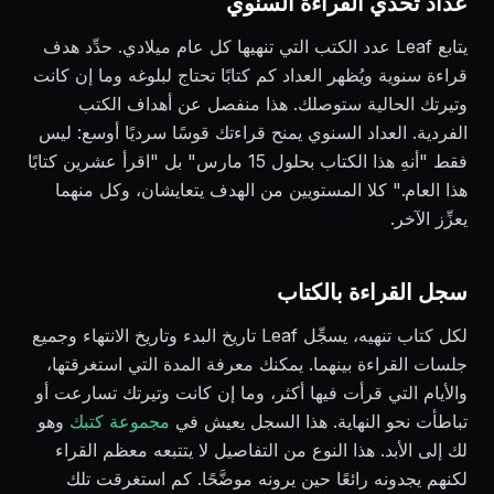
عداد تحدي القراءة السنوي
يتابع Leaf عدد الكتب التي تنهيها كل عام ميلادي. حدِّد هدف
قراءة سنوية ويُظهر العداد كم كتابًا تحتاج لبلوغه وما إن كانت
وتيرتك الحالية ستوصلك. هذا منفصل عن أهداف الكتب
الفردية. العداد السنوي يمنح قراءتك قوسًا سرديًا أوسع: ليس
فقط "أنهِ هذا الكتاب بحلول 15 مارس" بل "اقرأ عشرين كتابًا
هذا العام." كلا المستويين من الهدف يتعايشان، وكل منهما
يعزِّز الآخر.
سجل القراءة بالكتاب
لكل كتاب تنهيه، يسجِّل Leaf تاريخ البدء وتاريخ الانتهاء وجميع
جلسات القراءة بينهما. يمكنك معرفة المدة التي استغرقتها،
والأيام التي قرأت فيها أكثر، وما إن كانت وتيرتك تسارعت أو
تباطأت نحو النهاية. هذا السجل يعيش في
مجموعة كتبك
وهو
لك إلى الأبد. هذا النوع من التفاصيل لا يتتبعه معظم القراء
لكنهم يجدونه رائعًا حين يرونه موضَّحًا. كم استغرقت تلك