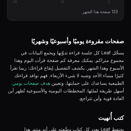
29
15
1
123 صفحة هذا الشهر
صفحات مقروءة يوميًا وأسبوعيًا وشهريًا
يسجِّل Leaf كل جلسة قراءة تدوِّنها ويجمع البيانات في
مجموع متراكم. يمكنك معرفة كم صفحة قرأت اليوم وهذا
الأسبوع وهذا الشهر. يكشف التفصيل إيقاع قراءتك: ربما تقرأ
كثيرًا مساء الأحد وشبه لا شيء الأربعاء. فهم نوافذ قراءتك
الطبيعية يساعدك على حمايتها، وتعيين
هدف صفحات يومي
أسهل طريقة لملئها. المخططات اليومية والأسبوعية تُظهر أين
العادة قوية وأين تتراجع.
كتب أُنهيت
يحتفظ Leaf بعدد كل كتاب وضَّعته على أنه منتهٍ. هذا