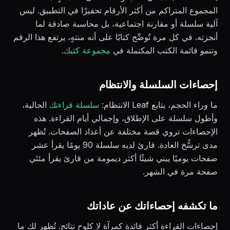
المجموع المتراكم من أكثر الأرقام تحفيزًا في التطبيق. ليس
آلية سلسلة أو مقارنة اجتماعية، بل محاسبة صادقة لما
أنجزته. في كل مرة تُوضِّح كتابًا على أنه منتهٍ، يرتفع هذا الرقم
وتنمو قائمة الكتب المكتملة في
مجموعة كتبك
.
إحصاءات السلسلة والانتظام
ما وراء الحجم، يتابع Leaf الانتظام:
سلسلة قراءتك
الحالية،
وأطول سلسلة على الإطلاق، وإجمالي أيام القراءة. هذه
الإحصاءات تروي قصة مختلفة عن أعداد الصفحات. تُظهر
مدى ترسُّخ العادة. قارئ لديه سلسلة 90 يومًا يقرأ عشر
صفحات يوميًا يبني شيئًا أكثر ديمومة من قارئ يقرأ مئتَي
صفحة مرة في الشهر.
ما تكشفه إحصاءاتك عن عاداتك
إحصاءات القراءة أكثر فائدة كمرآة لا كلوح نتائج. تُظهر لك ما