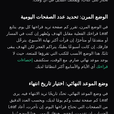
الوضع المرن: تحديد عدد الصفحات اليومية
في الوضع المرن، تقرر كم صفحة تريد قراءتها كل يوم. يتابع
Leaf قراءتك الفعلية مقابل الهدف ويُظهر إن كنت في المسار
أو متقدمًا أو متأخرًا. إن قرأت أكثر نهاية الأسبوع، يترحَّل
فارقك. إن كانت أسبوعًا بطيئًا، يتراكم العجز لكن الهدف يبقى
ثابتًا. هذا الوضع الأنسب للكتب التي تقرؤها للمتعة، حيث لا
يوجد موعد نهائي صارم. مع الوقت، ستكشف
إحصاءات
قراءتك
أي الأيام والأسابيع أكثر انتظامًا لديك.
وضع الموعد النهائي: اختيار تاريخ انتهاء
في وضع الموعد النهائي، تحدِّد تاريخًا تريد الانتهاء فيه. يرى
Leaf كم صفحة تبقت وكم يومًا لديك، ويحسب العدد الدقيق
من الصفحات التي تحتاج قراءتها اليوم. إن تأخرت، أعاد Leaf
الحساب. إن تقدمت، انخفض هدفك اليومي. هذا الوضع يُزيل