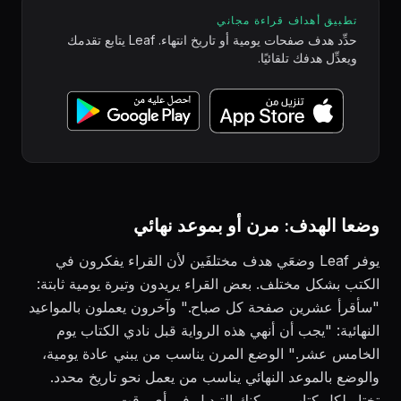
تطبيق أهداف قراءة مجاني
حدِّد هدف صفحات يومية أو تاريخ انتهاء. Leaf يتابع تقدمك
ويعدِّل هدفك تلقائيًا.
وضعا الهدف: مرن أو بموعد نهائي
يوفر Leaf وضعَي هدف مختلفَين لأن القراء يفكرون في
الكتب بشكل مختلف. بعض القراء يريدون وتيرة يومية ثابتة:
"سأقرأ عشرين صفحة كل صباح." وآخرون يعملون بالمواعيد
النهائية: "يجب أن أنهي هذه الرواية قبل نادي الكتاب يوم
الخامس عشر." الوضع المرن يناسب من يبني عادة يومية،
والوضع بالموعد النهائي يناسب من يعمل نحو تاريخ محدد.
تختار لكل كتاب، ويمكنك التبديل في أي وقت.