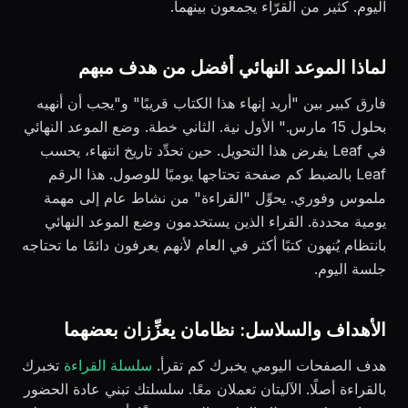
اليوم. كثير من القرّاء يجمعون بينهما.
لماذا الموعد النهائي أفضل من هدف مبهم
فارق كبير بين "أريد إنهاء هذا الكتاب قريبًا" و"يجب أن أنهيه
بحلول 15 مارس." الأول نية. الثاني خطة. وضع الموعد النهائي
في Leaf يفرض هذا التحويل. حين تحدِّد تاريخ انتهاء، يحسب
Leaf بالضبط كم صفحة تحتاجها يوميًا للوصول. هذا الرقم
ملموس وفوري. يحوِّل "القراءة" من نشاط عام إلى مهمة
يومية محددة. القراء الذين يستخدمون وضع الموعد النهائي
بانتظام يُنهون كتبًا أكثر في العام لأنهم يعرفون دائمًا ما تحتاجه
جلسة اليوم.
الأهداف والسلاسل: نظامان يعزِّزان بعضهما
هدف الصفحات اليومي يخبرك كم تقرأ.
سلسلة القراءة
تخبرك
بالقراءة أصلًا. الآليتان تعملان معًا. سلسلتك تبني عادة الحضور