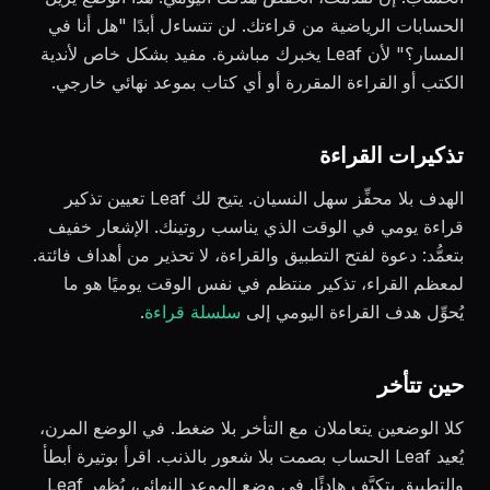
الحسابات الرياضية من قراءتك. لن تتساءل أبدًا "هل أنا في
المسار؟" لأن Leaf يخبرك مباشرة. مفيد بشكل خاص لأندية
الكتب أو القراءة المقررة أو أي كتاب بموعد نهائي خارجي.
تذكيرات القراءة
الهدف بلا محفِّز سهل النسيان. يتيح لك Leaf تعيين تذكير
قراءة يومي في الوقت الذي يناسب روتينك. الإشعار خفيف
بتعمُّد: دعوة لفتح التطبيق والقراءة، لا تحذير من أهداف فائتة.
لمعظم القراء، تذكير منتظم في نفس الوقت يوميًا هو ما
يُحوِّل هدف القراءة اليومي إلى
سلسلة قراءة
.
حين تتأخر
كلا الوضعين يتعاملان مع التأخر بلا ضغط. في الوضع المرن،
يُعيد Leaf الحساب بصمت بلا شعور بالذنب. اقرأ بوتيرة أبطأ
والتطبيق يتكيَّف هادئًا. في وضع الموعد النهائي، يُظهر Leaf