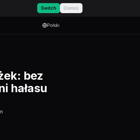
Switch
Dismiss
Polski
żek: bez
ni hałasu
ym