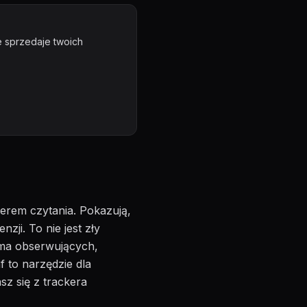
e sprzedaje twoich
kerem czytania. Pokazują,
zji. To nie jest zły
e ma obserwujących,
f to narzędzie dla
asz się z trackera