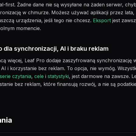
al-first. Żadne dane nie są wysyłane na żaden serwer, ch
ronizację w chmurze. Możesz używać aplikacji przez lata, 
szczą urządzenia, jeśli tego nie chcesz.
Eksport
jest zawsz
owolnym momencie.
 dla synchronizacji, AI i braku reklam
chcą więcej, Leaf Pro dodaje zaszyfrowaną synchronizację
z AI i korzystanie bez reklam. To opcja, nie wymóg. Wszys
serie czytania
,
cele
i
statystyki
, jest darmowe na zawsze. L
stanie bez reklam, które finansują rozwój, a nie są podatki
ania