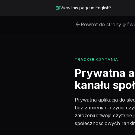
Przejdź do głównej treści
View this page in English?
Powrót do strony głów
TRACKER CZYTANIA
Prywatna ap
kanału spo
Prywatna aplikacja do śled
bez zamieniania życia czy
założeniu: twoje czytanie
społecznościowych rankin