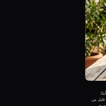
ًا.
 قليل من
لصيفي