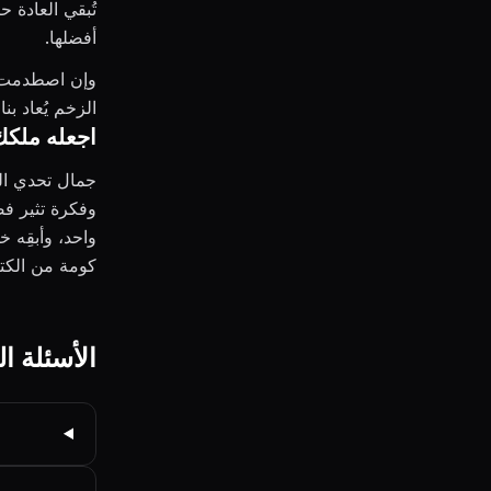
تُبقي العادة ح
أفضلها.
وإن اصطدمت بج
الزخم يُعاد بن
اجعله ملكك
جمال تحدي ال
وفكرة تثير فض
واحد، وأبقِه 
كومة من الكتب
الأسئلة ا