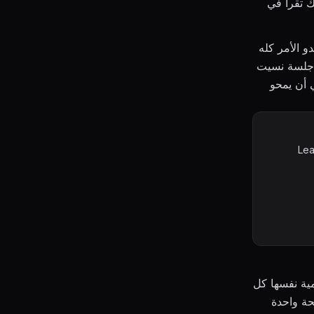
ك تقرأ في
دو الأمر كله
يل جلسة نسيت
 أن يمحو
، تابع سلسلة يومية، وحافظ على استمراره حتى في الأيام المزدحمة. Leaf
ية نفسها كل
حة واحدة