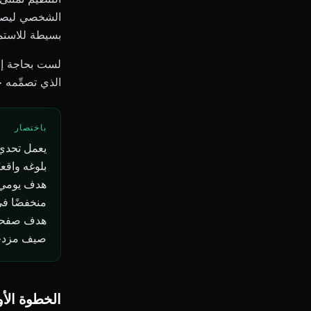
الشخصي ليصلح 
بسيطة للاستمرا
لست بحاجة إل
الذي تصمِّمه 
باختصار
يعمل تحدي 
هدف يومي ي
هدف صفحات 
صيف مزدح
الخطوة الأ