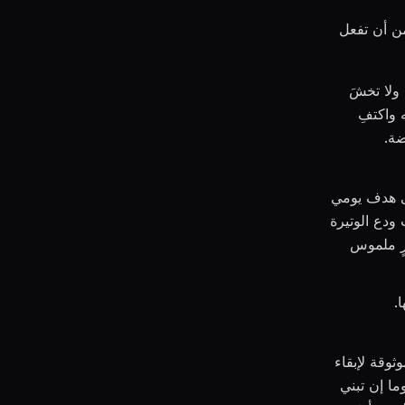
من أن تفعل
 ولا تخشَ
 واكتفِ
ضة.
لى هدف يومي
 ودع الوتيرة
رٍ ملموس
.
وقة لإبقاء
ما إن تبني