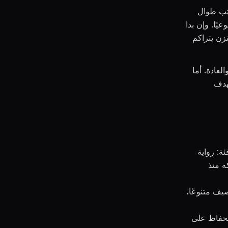
كتب طوال
يًا. وإن بدا
ا تحدٍّ لطيف ومتزن يتراكم
لعادة. أما
لهدف
: رواية
ملكه منذ
يف متنوعًا،
للحفاظ على