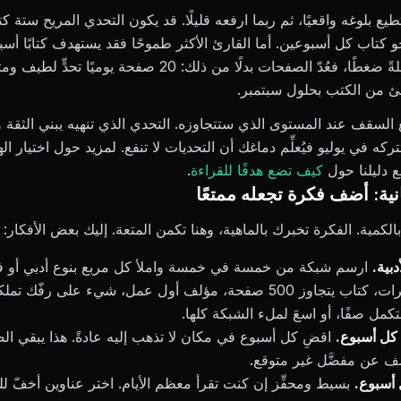
طيع بلوغه واقعيًا، ثم ربما ارفعه قليلًا. قد يكون التحدي المريح ستة 
 كتاب كل أسبوعين. أما القارئ الأكثر طموحًا فقد يستهدف كتابًا أسبوع
عدّ الكتب كاملةً ضغطًا، فعُدّ الصفحات بدلًا من ذلك: 20 صفحة يوميً
ئ من الكتب بحلول سبتمبر.
 السقف عند المستوى الذي ستتجاوزه. التحدي الذي تنهيه يبني الثقة وا
ركه في يوليو فيُعلِّم دماغك أن التحديات لا تنفع. لمزيد حول اختيار ا
 دليلنا حول
كيف تضع هدفًا للقراءة
.
نية: أضف فكرة تجعله ممتعًا
لكمية. الفكرة تخبرك بالماهية، وهنا تكمن المتعة. إليك بعض الأفكار:
دبية.
ارسم شبكة من خمسة في خمسة واملأ كل مربع بنوع أدبي أو فئة
مترجمة، مذكرات، كتاب يتجاوز 500 صفحة، مؤلف أول عمل، شيء على رفّك ت
تكمل صفًا، أو اسعَ لملء الشبكة كلها.
 كل أسبوع.
اقضِ كل أسبوع في مكان لا تذهب إليه عادةً. هذا يبقي الص
شف عن مفضَّل غير متوقع.
 أسبوع.
بسيط ومحفِّز إن كنت تقرأ معظم الأيام. اختر عناوين أخفّ 