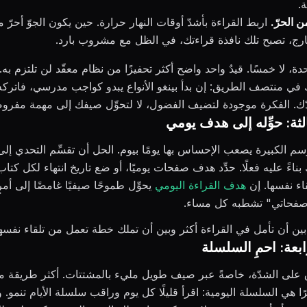
.
 الحرّ.
اربط القراءة بأشدّ أوقات النهار حرارة. حين يكون الجوّ أحرّ 
ارج، تصبح تلك نافذة قراءتك، في الظل مع مشروب بارد.
ة، لا خمسًا. قيدٌ واحد واضح أكثر تحفيزًا من نظام معقّد لن تلتزم به.
في منتصف الطريق: إن بدأ بينغو الأنواع يبدو كواجب مدرسي، فاتركه
ّك. الفكرة موجودة لتضيف الفضول، لا لتحوِّل صيفك إلى مهمة مفرو
لثة: حوِّله إلى هدف يومي
سم الكبيرة يصعب الإحساس بها يومًا بيوم. الحل أن تقسِّم التحدي إ
ناءً عليه فعلًا. حدِّد هدف صفحات يوميًا، أو ضع تاريخ انتهاء لكل كتاب
اء نفسها. إن
هدف القراءة اليومي
يحوِّل طموحًا صيفيًا غامضًا إلى أم
صفحاتي" تشطبه كل مساء.
بين أن تأمل في القراءة أكثر وبين أن تملك خطة تعمل من تلقاء نفسها
بعة: احمِ السلسلة
ق على الشدّة، خاصةً عبر صيف طويل مليء بالمشتتات. أكثر طريقة موث
 هي السلسلة اليومية: اقرأ قليلًا كل يوم وراقب سلسلة الأيام تنمو. و