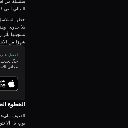
سلسلة من أسبو
الليالي التي ق
خطر السلاسل هو
بلا جدوى. وهن
تسجيلها بأثر 
شهرًا من الانت
احصل على LEAF مجانً
مجاني الاستخدام 
الخطوة الخا
الصيف مليء ب
يوم، بل ألا ت