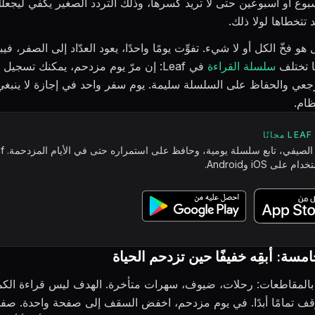
ع أو أسبوعين حتى لا تريد كسرها، وذلك التردد الصغير يكفي ليجعل
د تتخطاها لولا ذلك.
 فخّ الكل أو لا شيء. تفوِّت يومًا واحدًا، يعود العدّاد إلى الصفر، فيب
ا تختلف
سلسلة القراءة
في Leaf: إن مرّ يوم مزدحم، يمكنك تسج
رجعي والحفاظ على السلسلة سليمة. يوم سفر واحد في إجازة لا ينبغي
ظام.
ا
حدِّد تحديك الصيفي
على iOS وAndroid.
مسة: أبقِه خفيفًا حين تزدحم الحياة
المقاطعات: رحلات، ضيوف، سهرات متأخرة. الهدف ليس قراءة الكم
توقف تمامًا أبدًا. في يوم مزدحم، اخفض السقف إلى صفحة واحدة. صف