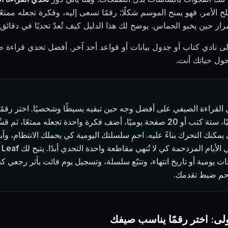
الأمر. فهو يمنح الموسم شكلًا: رقمًا تسعى إليه، وفكرة تجعله ممتعً
ر حين يخبو الحماس. يوضح لك هذا الدليل كيف تُعدّ تحديًا في دقائق وت
ى نادي كتاب أو جدول بيانات أو قواعد أحد آخر. أفضل تحدي قراءة 
حول حياتك أنت.
القراءة الصيفي على أفضل وجه حين تبقيه بسيطًا وشخصيًا. اختر رقمً
بلوغه واقعيًا، ستة كتب أو 20 صفحة يوميًا، أضف فكرة واحدة تجعله ممتعًا، ثم 
مكنك التحرك بناءً عليه. احمِ سلسلتك اليومية كي يحملك الانتظام، وأ
منخفضًا
يومية أو تاريخ انتهاء، وتتبّع سلسلة، وتسجيل يوم فائت بأثر رجعي كي 
م ضبط تقدمك.
ولى: اختر رقمًا يناسب صيفك