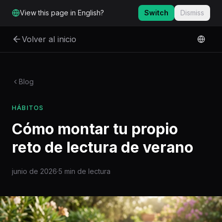
Ir al contenido principal
View this page in English?
Switch
Dismiss
Volver al inicio
Blog
HÁBITOS
Cómo montar tu propio
reto de lectura de verano
junio de 2026
·
5 min de lectura