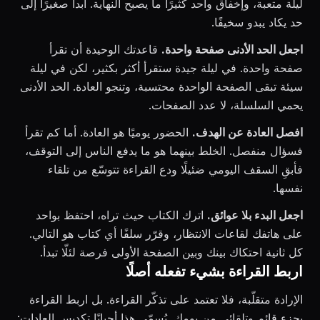
ليلة متعبة، وإخفاق واحد كثيرًا ما يصبح النهاية. ابدأ صغيرًا إلى
حد يكاد يبدو سخيفًا.
اجعل الحد الأدنى صفحة واحدة.
قاعدتك الوحيدة أن تقرأ
صفحة واحدة. في ليلة جيدة ستقرأ أكثر بكثير، لكن في ليلة
سيئة تبقى الصفحة الواحدة محتسبة، وتنجو العادة. الحد الأدنى
يحمي السلسلة، لا عدد الصفحات.
افصل العادة عن الهدف.
الحضور يوميًا هو العادة. أما كم تقرأ
فسؤال منفصل. الخلط بينهما هو ما يدفع الناس إلى التوقف،
فأبقِ السقف اليومي ضئيلًا ودع القراءة تتوسّع من تلقاء
نفسها.
اجعل البدء بلا عوائق.
اترك الكتاب حيث تراه، احتفظ بواحد
على هاتفك لقاعات الانتظار، وقرّر سلفًا أي كتاب هو التالي.
كل ثانية احتكاك بينك وبين الصفحة الأولى فرصة لئلّا تبدأ.
اربط القراءة بشيء تفعله أصلًا
الإرادة متقلّبة، فلا تعتمد على تذكّر القراءة. بل اربط القراءة
بجزء قائم وتلقائي من يومك. يُسمّى هذا أحيانًا تكديس العادات: