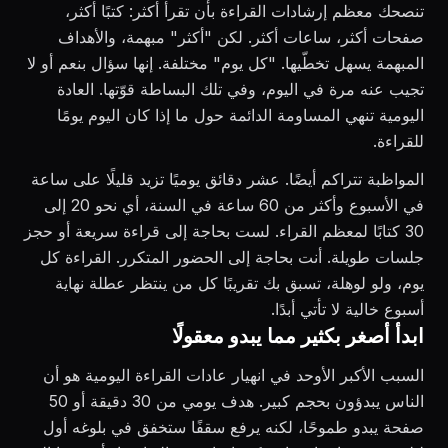
تنصحك معظم إرشادات القراءة بأن تقرأ أكثر: كتبًا أكثر،
صفحات أكثر، ساعات أكثر. لكن "أكثر" مبهمة، والأهداف
المبهمة يسهل تخطّيها. "كل يوم" مختلفة. إنها سؤال بنعم أو لا
تجيب عنه مرة في اليوم، وفي تلك البساطة قوّتها. العادة
اليومية تنهي المساومة الدائمة حول ما إذا كان اليوم يومًا
للقراءة.
المواظبة تتراكم أيضًا. عشر دقائق يوميًا تزيد قليلًا على ساعة
في الأسبوع وأكثر من 60 ساعة في السنة، أي نحو 20 إلى
30 كتابًا لمعظم القراء. لست بحاجة إلى قراءة سريعة أو حجز
جلسات طويلة. أنت بحاجة إلى الحضور المتكرر. القراءة كل
يوم، ولو لوهلة، تسبق بك تقريبًا كل من ينتظر عطلة نهاية
أسبوع خالية لا تأتي أبدًا.
ابدأ أصغر بكثير مما يبدو معقولًا
السبب الأكبر الأوحد في انهيار عادات القراءة اليومية هو أن
الناس يبدؤون بحجم كبير. هدف يومي من 30 دقيقة أو 50
صفحة يبدو طموحًا، لكنه يرفع سقفًا ستخفق في بلوغه أول