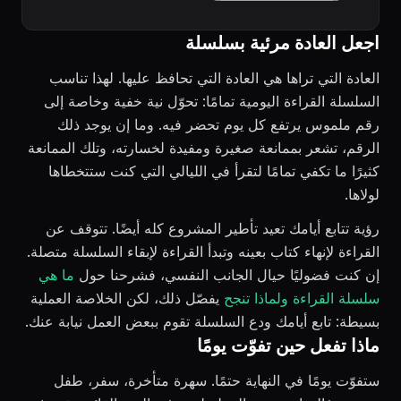
اجعل العادة مرئية بسلسلة
العادة التي تراها هي العادة التي تحافظ عليها. لهذا تناسب
السلسلة القراءة اليومية تمامًا: تحوّل نية خفية وخاصة إلى
رقم ملموس يرتفع كل يوم تحضر فيه. وما إن يوجد ذلك
الرقم، تشعر بممانعة صغيرة ومفيدة لخسارته، وتلك الممانعة
كثيرًا ما تكفي تمامًا لتقرأ في الليالي التي كنت ستتخطاها
لولاها.
رؤية تتابع أيامك تعيد تأطير المشروع كله أيضًا. تتوقف عن
القراءة لإنهاء كتاب بعينه وتبدأ القراءة لإبقاء السلسلة متصلة.
إن كنت فضوليًا حيال الجانب النفسي، فشرحنا حول
ما هي
سلسلة القراءة ولماذا تنجح
يفصّل ذلك، لكن الخلاصة العملية
بسيطة: تابع أيامك ودع السلسلة تقوم ببعض العمل نيابة عنك.
ماذا تفعل حين تفوّت يومًا
ستفوّت يومًا في النهاية حتمًا. سهرة متأخرة، سفر، طفل