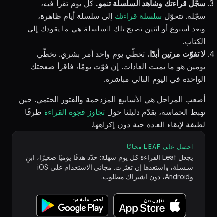
سجّل قراءتك وشاهد السلسلة تنمو.
كل يوم تقرأ فيه،
سجّله. تتحوّل
سلسلة قراءتك
إلى سلسلة أيام ظاهرة،
وبعد أسبوع أو اثنين تصبح تلك السلسلة هي ما يقودك إلى
الكتاب.
لا تفوّت مرتين أبدًا.
تخطّي يوم واحد أمر بشري. تخطّي
يومين هو ما يميت العادات. إن فوّت يومًا، فاقرأ صفحتك
الواحدة في اليوم التالي مباشرة.
أصعب المراحل هي الأسابيع المزدحمة والفتور الحتمي. حين
تهبط الحماسة، يقدّم دليلنا حول
تجاوز فجوة القراءة
طرقًا
لطيفة لإبقاء العادة حية دون إكراهها.
احصل على LEAF مجانًا
يجعل Leaf القراءة كل يوم سهلة: حدّد هدفًا يوميًا صغيرًا، ابنِ
سلسلة، واستعدها إن تعثرت. مجاني الاستخدام على iOS
وAndroid، دون اشتراك مطلوب.