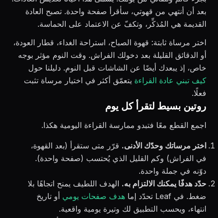
بعد أن أنتهي من قهوتي، سأقرأ صفحة واحدة. تصبح العادة
القديمة هي المُذكِّر، وتكفّ عن الاعتماد على الحماسة.
اختر مرساة ثابتة: قهوة الصباح، استراحة الغداء، قطار العودة،
أو الدقائق القليلة بعد دخولك الفراش. وقت النوم مؤثر بوجه
خاص، إذ يبعدك أيضًا عن الشاشات قبل النوم. دليلنا حول
كيف تبني عادة القراءة
يتعمّق أكثر في اختيار مرساة تثبت
فعلًا.
روتين بسيط لتقرأ كل يوم
اجمع القطع معًا فتبدو ممارسة القراءة اليومية هكذا.
اختر مرساتك وحدّك الأدنى.
قرّر متى ستقرأ (بعد القهوة،
في الفراش) وكم القليل الذي يُحتسب (صفحة واحدة).
دوّنه في جملة واحدة.
حدّد هدفًا يمكنك الالتزام به.
الهدف اللطيف يمنح اتجاهًا بلا
ضغط. في Leaf تحدّد إما
هدف صفحات يومي
أو تاريخ
انتهاء، ويحسب التطبيق لك وتيرة يومية واقعية.