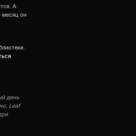
тся. А
з месяц он
блиотеки.
ться
ый день
о. Leaf
при