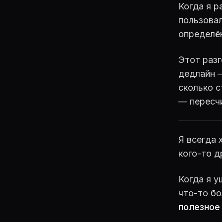
Когда я р
пользовал
определён
Этот разг
дедлайн —
сколько с
— пересч
Я всегда 
кого-то д
Когда я у
что-то б
полезное