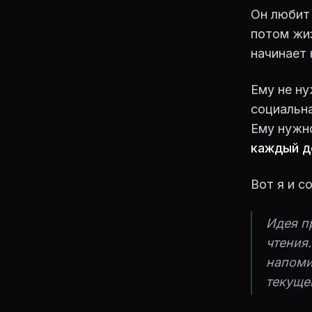
Он любит 
потом жиз
начинает 
Ему не ну
социальн
Ему нужн
каждый де
Вот я и с
Идея п
чтения
напоми
текуще