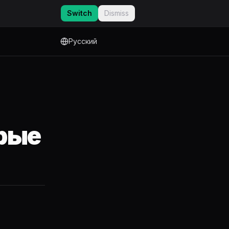
Switch
Dismiss
Русский
орые