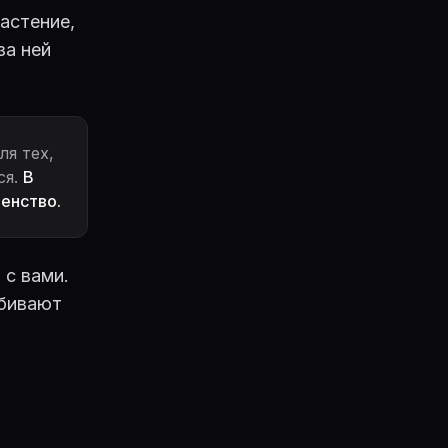
растение,
за ней
ля тех,
ся.
В
шенство.
 с вами.
убивают