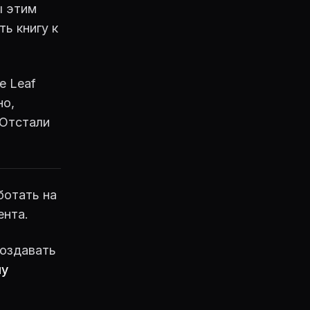
ы этим
ь книгу к
е Leaf
но,
 Отстали
ботать на
ента.
создавать
му