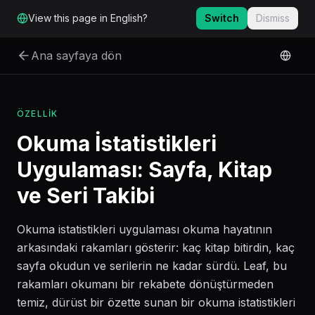
Ana içeriğe geç
View this page in English?
Switch
Dismiss
Ana sayfaya dön
ÖZELLIK
Okuma İstatistikleri
Uygulaması: Sayfa, Kitap
ve Seri Takibi
Okuma istatistikleri uygulaması okuma hayatının
arkasındaki rakamları gösterir: kaç kitap bitirdin, kaç
sayfa okudun ve serilerin ne kadar sürdü. Leaf, bu
rakamları okumanı bir rekabete dönüştürmeden
temiz, dürüst bir özette sunan bir okuma istatistikleri