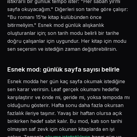
istikrarlı bir günlük tempo ister: "Her sabah yirmi
sayfa okuyacağım." Diğerleri son tarihe göre çalışır:
"Bu romanı 15'te kitap kulübünden önce
bitirmeliyim." Esnek mod günlük alışkanlık
oluşturanlar için; son tarih modu belirli bir tarihe
doğru çalışanlar için uygundur. Her kitap için modu
sen seçersin ve istediğin zaman değiştirebilirsin.
Esnek mod: günlük sayfa sayısı belirle
Esnek modda her gün kaç sayfa okumak istediğine
sen karar verirsin. Leaf gerçek okumanı hedefle
karşılaştırır ve önde mi, geride mi, yoksa tempoda mı
olduğunu gösterir. Hafta sonu daha fazla okursan
fazlalık ileriye taşınır. Yavaş bir haftan olursa açık
birikirken hedef sabit kalır. Bu mod, katı son tarihi
olmayan saf zevk için okunan kitaplarda en iyi
çalışır. Zamanla
okuma istatistiklerin
hangi gün ve