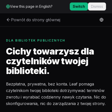
Przejdź do głównej treści
View this page in English?
Switch
Dismiss
Powrót do strony głównej
DLA BIBLIOTEK PUBLICZNYCH
Cichy towarzysz dla
czytelników twojej
biblioteki.
Bezpłatna, prywatna, bez konta. Leaf pomaga
czytelnikom twojej biblioteki dotrzymywać terminów
zwrotu i wyrabiać codzienny nawyk czytania. Nic do
skonfigurowania, nic do zarządzania z twojej strony.