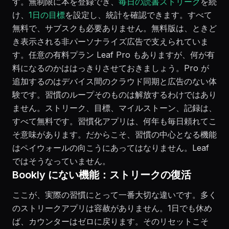
す。無制限に本を登録でき、
毎日の読書ストリーク
を続
け、
1日の目標
を設定し、統計を確認できます。すべて
無料で、サブスクも必要ありません。無料版は、ときど
き表示される非パーソナライズ広告で支えられていま
す。任意の有料プラン Leaf Pro もありますが、何が有
料になるのかははっきりさせておきましょう。Pro が
追加するのはデバイス間のクラウド同期と広告のない体
験です。習慣のループそのものは解放するわけではあり
ません。ストリーク、目標、マイルストーン、記録は、
すべて無料です。習慣化アプリは、何年も毎日頼れてこ
そ意味があります。だからこそ、習慣の中心となる機能
はペイウォールの向こうにあってはなりません。Leaf
ではそうなっていません。
Bookly にない機能：ストリークの復活
ここが、実際の習慣にとって一番大切な違いです。多く
のストリークアプリは容赦がありません。1日でも休め
ば、カウンターはゼロに戻ります。そのリセットこそ