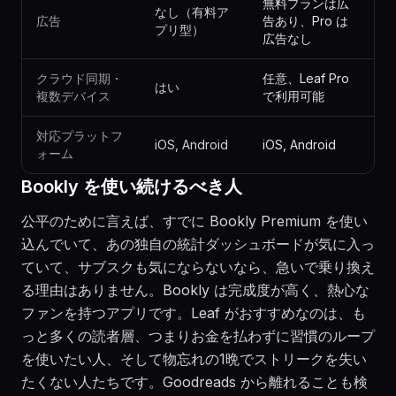
無料プランは広
なし（有料ア
広告
告あり、Pro は
プリ型）
広告なし
クラウド同期・
任意、Leaf Pro
はい
複数デバイス
で利用可能
対応プラットフ
iOS, Android
iOS, Android
ォーム
Bookly を使い続けるべき人
公平のために言えば、すでに Bookly Premium を使い
込んでいて、あの独自の統計ダッシュボードが気に入っ
ていて、サブスクも気にならないなら、急いで乗り換え
る理由はありません。Bookly は完成度が高く、熱心な
ファンを持つアプリです。Leaf がおすすめなのは、も
っと多くの読者層、つまりお金を払わずに習慣のループ
を使いたい人、そして物忘れの1晩でストリークを失い
たくない人たちです。Goodreads から離れることも検