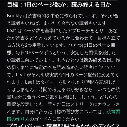
目標：1日のページ数か、読み終える日か
Bookly は読書時間を中心に作られています。それが合
う読者もいれば、まったく合わない読者もいます。
Leaf はページ数を基準にしたアプローチをとり、あな
たが読書をどうとらえているかに合わせて、目標を立て
る方法を2つ用意しています。ひとつは
1日のページ目
標
。毎日10ページずつという、安定した習慣を続けた
い読者に向いています。もうひとつは
読み終える日
。締
め切りまでに特定の本を読み進めたい読者に向いてい
て、Leaf がそれを現実的な1日のページ配分に変えてく
れます。Leaf はタイマーを動かしたり時間を記録した
りはしません。時間で考えるのが好きなら、いつもの読
書1回分に合うページ数を目標にしましょう。どちらの
目標を設定しても、読んだ日はストリークにカウントさ
れます。自分に合った目標の選び方については、
読書習
慣の作り方
のガイドをご覧ください。
プライバシー：読書記録はあなたのデバイス