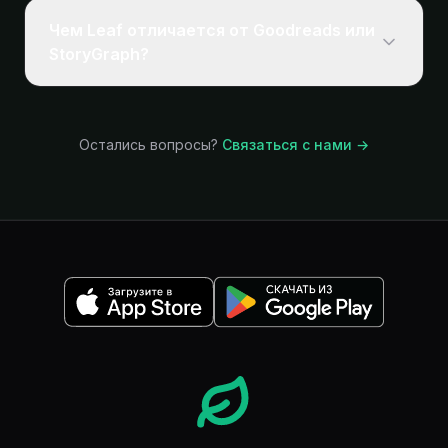
целой.
любой книге, привязав её к странице, откуда она
Чем Leaf отличается от Goodreads или
взята, а после прочтения вернитесь ко всему,
StoryGraph?
что вас зацепило. Заметки синхронизируются
между вашими устройствами и экспортируются
Leaf построен вокруг ежедневной привычки
вместе с библиотекой. Бесплатно для всех.
читать, а не вокруг социальной ленты. Никаких
подписчиков, публичных профилей и
Остались вопросы?
Связаться с нами →
алгоритмических рекомендаций. Goodreads
отлично подходит для учёта прочитанного,
StoryGraph силён в статистике, а Leaf помогает
действительно читать больше.