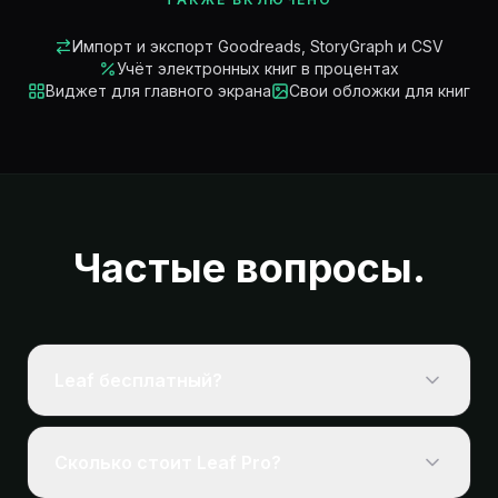
Импорт и экспорт Goodreads, StoryGraph и CSV
Учёт электронных книг в процентах
Виджет для главного экрана
Свои обложки для книг
Частые вопросы.
Leaf бесплатный?
Да. Всё, что нужно для учёта чтения:
библиотека, серии, цели и статистика,
Сколько стоит Leaf Pro?
бесплатно навсегда, без платных барьеров на