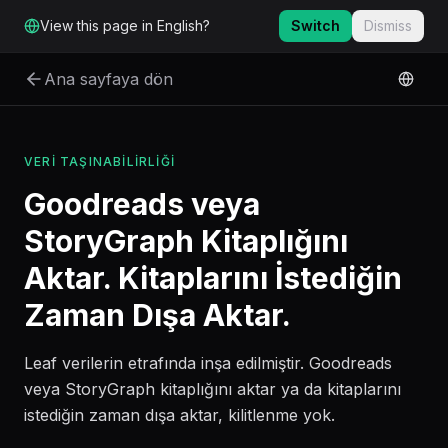
Ana içeriğe geç
View this page in English?
Switch
Dismiss
Ana sayfaya dön
VERI TAŞINABILIRLIĞI
Goodreads veya
StoryGraph Kitaplığını
Aktar. Kitaplarını İstediğin
Zaman Dışa Aktar.
Leaf verilerin etrafında inşa edilmiştir. Goodreads
veya StoryGraph kitaplığını aktar ya da kitaplarını
istediğin zaman dışa aktar, kilitlenme yok.