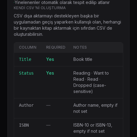
·
Yinelenenler otomatik olarak tespit edilip atlanır
KENDI CSV'NI OLUŞTURMA
CSV dışa aktarmayı destekleyen başka bir
uygulamadan geçiş yaparken kullanışlı olan, herhangi
bir kaynaktan kitap aktarmak için sıfırdan CSV de
oluşturabilirsin.
COLUMN
REQUIRED
NOTES
Yes
Book title
Title
Yes
Reading · Want to
Status
Read · Read ·
Dropped (case-
sensitive)
—
Author name, empty if
Author
not set
—
ISBN-10 or ISBN-13,
ISBN
empty if not set