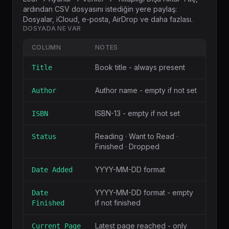
ardından CSV dosyasını istediğin yere paylaş:
Dosyalar, iCloud, e-posta, AirDrop ve daha fazlası.
DOSYADA NE VAR
COLUMN
NOTES
Book title - always present
Title
Author name - empty if not set
Author
ISBN-13 - empty if not set
ISBN
Reading · Want to Read ·
Status
Finished · Dropped
YYYY-MM-DD format
Date Added
YYYY-MM-DD format - empty
Date
if not finished
Finished
Latest page reached - only
Current Page