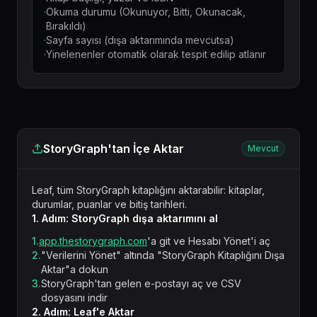
·
Okuma durumu (Okunuyor, Bitti, Okunacak,
Bırakıldı)
·
Sayfa sayısı (dışa aktarımında mevcutsa)
·
Yinelenenler otomatik olarak tespit edilip atlanır
StoryGraph'tan İçe Aktar
Mevcut
Leaf, tüm StoryGraph kitaplığını aktarabilir: kitaplar,
durumlar, puanlar ve bitiş tarihleri.
1. Adım: StoryGraph dışa aktarımını al
1.
app.thestorygraph.com
'a git ve Hesabı Yönet'i aç
2.
"Verilerini Yönet" altında "StoryGraph Kitaplığını Dışa
Aktar"a dokun
3.
StoryGraph'tan gelen e-postayı aç ve CSV
dosyasını indir
2. Adım: Leaf'e Aktar