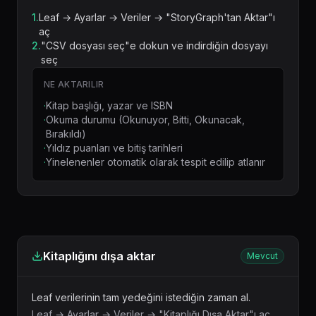
1.
Leaf → Ayarlar → Veriler → "StoryGraph'tan Aktar"ı
aç
2.
"CSV dosyası seç"e dokun ve indirdiğin dosyayı
seç
NE AKTARILIR
·
Kitap başlığı, yazar ve ISBN
·
Okuma durumu (Okunuyor, Bitti, Okunacak,
Bırakıldı)
·
Yıldız puanları ve bitiş tarihleri
·
Yinelenenler otomatik olarak tespit edilip atlanır
Kitaplığını dışa aktar
Mevcut
Leaf verilerinin tam yedeğini istediğin zaman al.
Leaf → Ayarlar → Veriler → "Kitaplığı Dışa Aktar"ı aç,