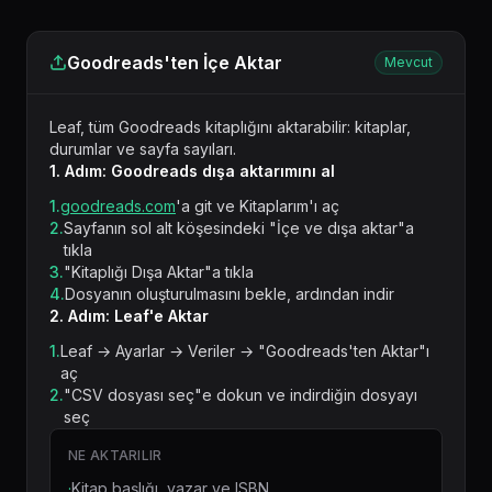
Goodreads'ten İçe Aktar
Mevcut
Leaf, tüm Goodreads kitaplığını aktarabilir: kitaplar,
durumlar ve sayfa sayıları.
1. Adım: Goodreads dışa aktarımını al
1.
goodreads.com
'a git ve Kitaplarım'ı aç
2.
Sayfanın sol alt köşesindeki "İçe ve dışa aktar"a
tıkla
3.
"Kitaplığı Dışa Aktar"a tıkla
4.
Dosyanın oluşturulmasını bekle, ardından indir
2. Adım: Leaf'e Aktar
1.
Leaf → Ayarlar → Veriler → "Goodreads'ten Aktar"ı
aç
2.
"CSV dosyası seç"e dokun ve indirdiğin dosyayı
seç
NE AKTARILIR
·
Kitap başlığı, yazar ve ISBN