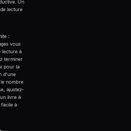
ductive. Un
 de lecture
ite :
pages vous
 lecture à
ez terminer
i pour la
n d'une
e le nombre
se, ajustez-
un livre à
facile à