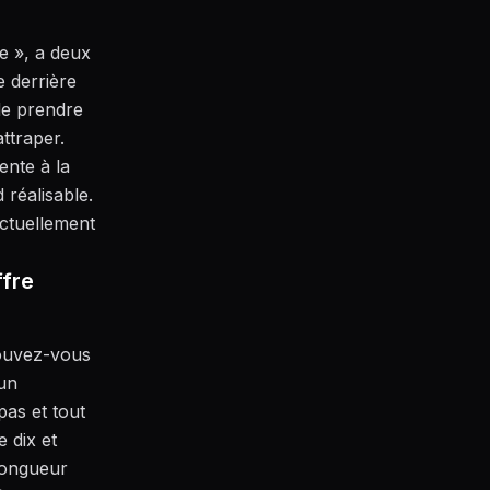
ée », a deux
e derrière
 de prendre
attraper.
ente à la
 réalisable.
actuellement
ffre
ouvez-vous
 un
pas et tout
e dix et
 longueur