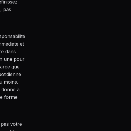
éfinissez
e, pas
sponsabilité
immédiate et
re dans
en une pour
parce que
uotidienne
u moins.
l donne à
une forme
 pas votre