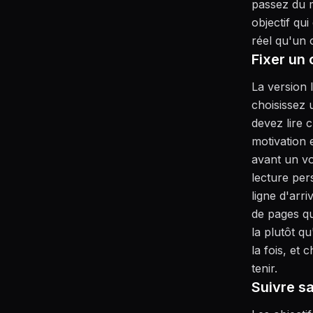
passez du m
objectif qu
réel qu'un o
Fixer un 
La version l
choisissez 
devez lire 
motivation 
avant un vo
lecture per
ligne d'arr
de pages quo
la plutôt q
la fois, et 
tenir.
Suivre s