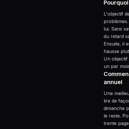
Pourquoi 
L'objectif d
problèmes. 
lui. Sans sa
du retard s
Ensuite, il 
hausse plut
Un objectif
un par mois
Commence
annuel
Une meille
lire de faç
dimanche pa
le reste. Po
trente page