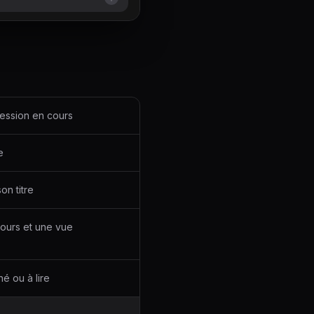
ression en cours
e
on titre
 cours et une vue
é ou à lire