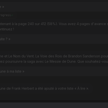
e »
rogress
ntenant à la page 240 sur 412 (58%). Vous avez 4 pages d'avance s
ontinuez !
ite ? »
e et Le Nom du Vent. La Voie des Rois de Brandon Sanderson pour
riez poursuivre la saga avec Le Messie de Dune. Que souhaitez-vous
une à ma liste »
une de Frank Herbert a été ajouté à votre liste « À lire ».