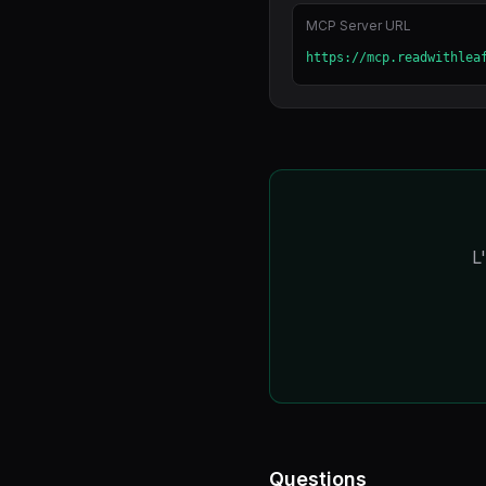
MCP Server URL
https://mcp.readwithlea
L
Questions