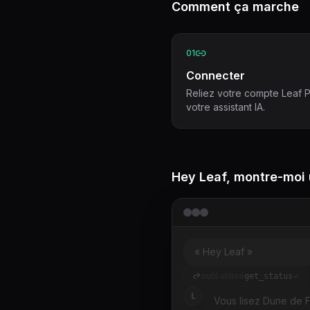
Comment ça marche
01
Connecter
Reliez votre compte Leaf P
votre assistant IA.
Hey Leaf, montre-moi
« Hey Leaf »
outil utilisé
get_status
L
Vous lisez Dune de Fr