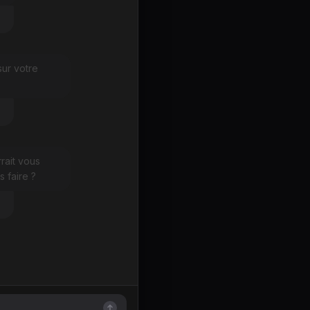
ur votre
rait vous
 faire ?