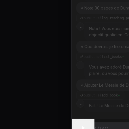
« Note 30 pages de Dun
outil utilisé
log_reading_p
L
Noté ! Vous êtes mai
objectif quotidien. C
« Que devrais-je lire ensu
outil utilisé
list_books
L
Vous avez adoré Dun
plaire, ou vous pour
« Ajouter Le Messie de D
outil utilisé
add_book
L
Fait ! Le Messie de D
Message à Leaf…