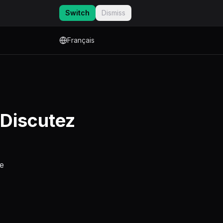
Switch
Dismiss
Français
 Discutez
de