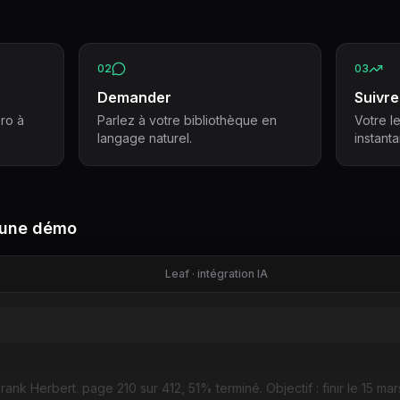
02
03
Demander
Suivre
ro à
Parlez à votre bibliothèque en
Votre l
langage naturel.
instant
 une démo
Leaf · intégration IA
ank Herbert. page 210 sur 412, 51% terminé. Objectif : finir le 15 mar