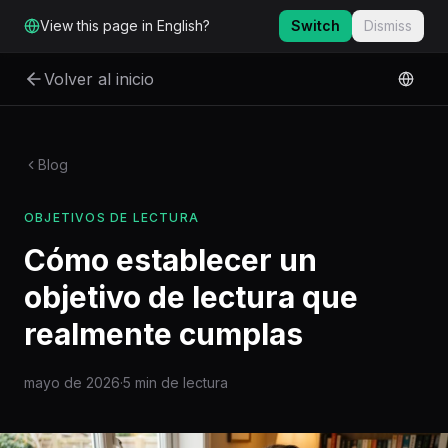
Ir al contenido principal
View this page in English?
Switch
Dismiss
Volver al inicio
Blog
OBJETIVOS DE LECTURA
Cómo establecer un
objetivo de lectura que
realmente cumplas
mayo de 2026
·
5 min de lectura