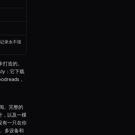
；记录永不强
打卡打造的。
kly：它下载
reads，
制订阅。完整的
计，以及一棵
没有一只在你
步、多设备和