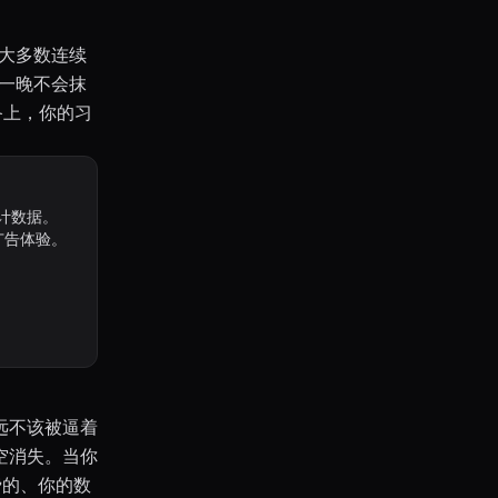
。大多数连续
的一晚不会抹
备上，你的习
计数据。
无广告体验。
远不该被逼着
空消失。当你
费的、你的数