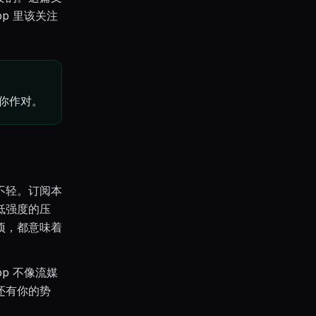
p 里该关注
你作对。
不轻。订阅本
低强度的压
项，都意味着
p 不像流媒
还有你的势