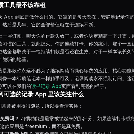
惯工具最不该靠租
录 App 到底是做什么用的。它靠的是每天都在，安静地记录你
，然后是几年。它的全部价值就在于连续不断。
上一层订阅。哪天你的付款失效了，或者你决定精简一下开支，
读习惯的工具，就此熄灭。你的连续打卡、你的统计、那个一直
忽然全都取决于一笔持续扣款是否还在生效。对于一样本该长久
个脆弱的地基。
该是那款你永远不必为了继续阅读而操心续费的应用。核心功能
就像一本纸质笔记本一样触手可及，记录阅读永不强制订阅。这正是 
你可以在我们的
读书记录 App
页面看到完整的样子。
可选的记录 App 里该关注什么
个词常常被用得很随意，所以要看清实质：
免费吗？
习惯功能是最常被锁起来的那部分。如果连续打卡或
这款应用是 freemium，而不是真免费。
本书数量上限？
有些免费版会限制你能追踪多少本书。