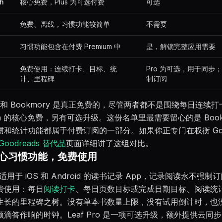
ph
核心免费，Plus 为可选付费
可选
免费、离线，习惯功能较简单
不需要
习惯功能包含在付费 Premium 中
是，解锁完整应用需要
免费使用：连续打卡、目标、统
Pro 为可选，用于同步
计、里程碑
制订阅
ads 和 Bookmory 是真正免费的，尽管两者都不是围绕每日连续
raph 的核心免费，另有可选升级。这份名单里最需要留心的是 Boo
和统计功能都属于付费订阅的一部分。如果你正专门在权衡 Good
Goodreads 替代品
页面详细讲了这组对比。
：核心习惯功能，免费使用
款适用于 iOS 和 Android 的读书记录 App，记录阅读永不强
费使用：每日
阅读打卡
、每日页数目标或完成日期目标、阅读统
生长的里程碑之树。没有单本书数量上限，没有试用倒计时，也
滴答作响的时钟。Leaf Pro 是一项可选升级，额外提供云同