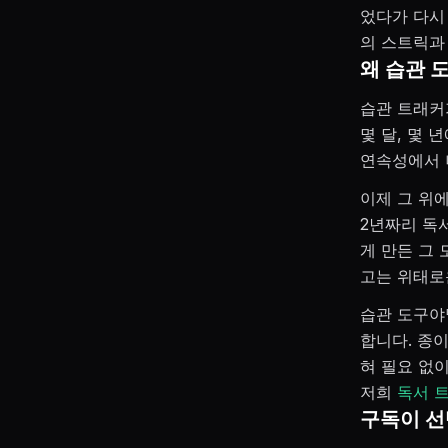
었다가 다시
의 스트릭과
왜 습관 
습관 트래커
몇 달, 몇 
연속성에서 
이제 그 위
2년짜리 독
게 만든 그 
고는 위태로
습관 도구야
합니다. 종
혀 필요 없이
저희
독서 
구독이 선