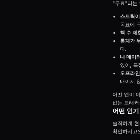
"무료"라는
스트릭이
목표에 구
책 수 제
통계가 
다.
내 데이터
있어, 특
오프라인
매이지 
어떤 앱이 
없는 트래커
어떤 인기
솔직하게 현
확인하시고요