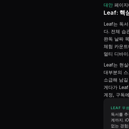
대안
페이지에
Leaf: 
Leaf는 독
다. 전체 습
완독 날짜 목
체험 카운트다
멀티 디바이
Leaf는 
대부분의 스
소급해 남길
게다가 Le
계정, 구독
LEAF 무
독서를 추
계까지. i
없는 경험