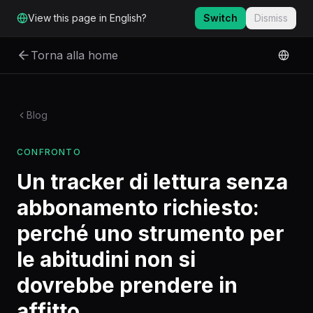
Vai al contenuto principale
View this page in English?
Switch
Dismiss
Torna alla home
Blog
CONFRONTO
Un tracker di lettura senza
abbonamento richiesto:
perché uno strumento per
le abitudini non si
dovrebbe prendere in
affitto