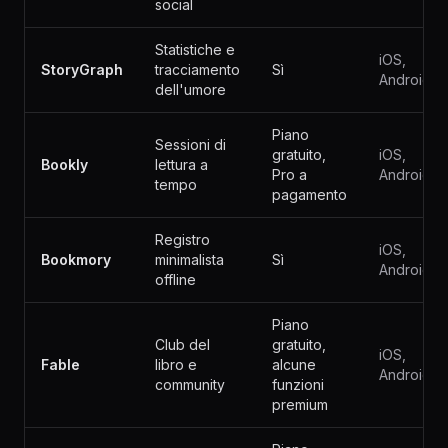
social
Statistiche e
iOS,
StoryGraph
tracciamento
Sì
Android
dell'umore
Piano
Sessioni di
gratuito,
iOS,
Bookly
lettura a
Pro a
Android
tempo
pagamento
Registro
iOS,
Bookmory
minimalista
Sì
Android
offline
Piano
Club del
gratuito,
iOS,
Fable
libro e
alcune
Android
community
funzioni
premium