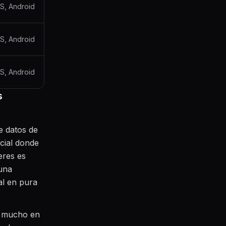
S, Android
S, Android
S, Android
s
e datos de
cial donde
eres es
 una
al en pura
a mucho en