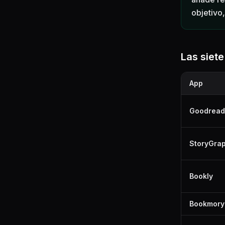
objetivo,
Las siet
App
Goodread
StoryGra
Bookly
Bookmory