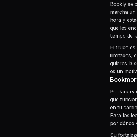
Bookly se 
marcha un t
hora y esta
que les enc
tiempo de l
El truco es
ilimitados, 
quieres la 
es un motiv
Bookmory
Bookmory es
que funcion
en tu camin
Para los le
por dónde 
Su fortalez