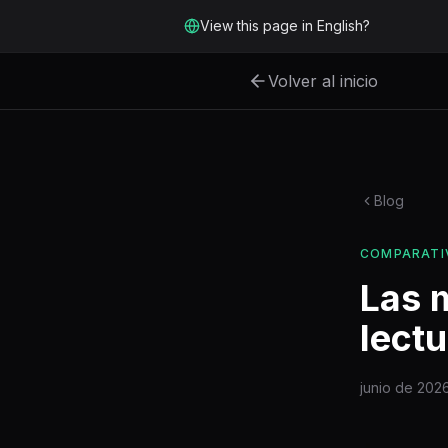
Ir al contenido principal
View this page in English?
Volver al inicio
Blog
COMPARATI
Las m
lect
junio de 202