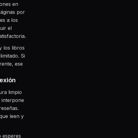
Pones en
páginas por
es a los
ir el
isfactoria.
 los libros
limitado. Si
rente, ese
nexión
ura limpio
e interpone
reseñas.
 que leen y
no esperes