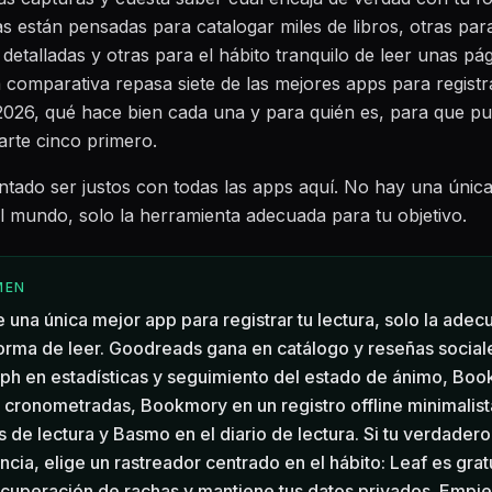
as están pensadas para catalogar miles de libros, otras par
s detalladas y otras para el hábito tranquilo de leer unas pá
 comparativa repasa siete de las mejores apps para registr
2026, qué hace bien cada una y para quién es, para que pu
arte cinco primero.
tado ser justos con todas las apps aquí. No hay una únic
l mundo, solo la herramienta adecuada para tu objetivo.
MEN
e una única mejor app para registrar tu lectura, solo la ade
forma de leer. Goodreads gana en catálogo y reseñas social
ph en estadísticas y seguimiento del estado de ánimo, Boo
 cronometradas, Bookmory en un registro offline minimalist
 de lectura y Basmo en el diario de lectura. Si tu verdadero
ncia, elige un rastreador centrado en el hábito: Leaf es grat
cuperación de rachas y mantiene tus datos privados. Empie