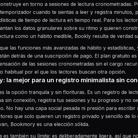
construye en torno a sesiones de lectura cronometradas. 
emporizador cuando te sientas a leer y registra minutos, 
dísticas de tiempo de lectura en tiempo real. Para los lector
antan los datos granulares sobre su ritmo y quieren constru
ectura como un hábito medible, Bookly resulta de verdad sat
 que las funciones más avanzadas de hábito y estadísticas, y
están detrás de una suscripción de pago. El plan gratuito es 
sensación de las sesiones cronometradas sin el cargo recur
o habitual por el que los lectores buscan otra opción.
: la mejor para un registro minimalista sin co
 la opción tranquila y sin florituras. Es un registro de lect
a sin conexión, registra tus sesiones y tu progreso y no s
o. No hay una capa social pesada ni presión para escribir 
ctores que solo quieren un registro privado y sencillo de lo
van, Bookmory es una elección sólida.
a es también su límite: es deliberadamente ligera, así que 