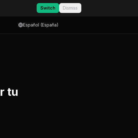
Switch
Dismiss
Español (España)
r tu