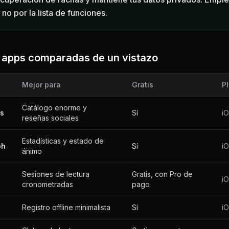
 no por la lista de funciones.
e apps comparadas de un vistazo
Mejor para
Gratis
P
Catálogo enorme y
s
Sí
iO
reseñas sociales
Estadísticas y estado de
ph
Sí
iO
ánimo
Sesiones de lectura
Gratis, con Pro de
iO
cronometradas
pago
Registro offline minimalista
Sí
iO