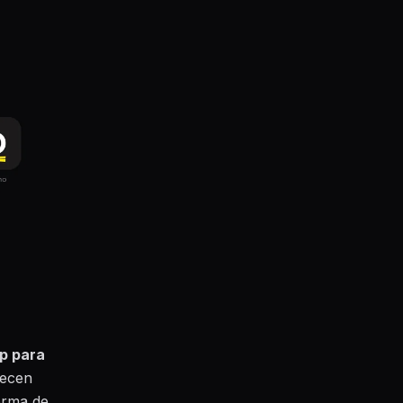
p para
recen
orma de