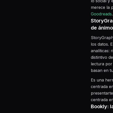
lo social y 
merece la 
Goodreads
.
StoryGra
de ánimo
StoryGraph 
los datos. 
analíticas:
distintivo 
lectura por
basan en tu
Es una herr
centrada en 
presentarte
centrada en
Bookly: l