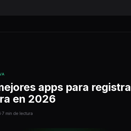
VA
ejores apps para registra
ura en 2026
6
·
7 min de lectura