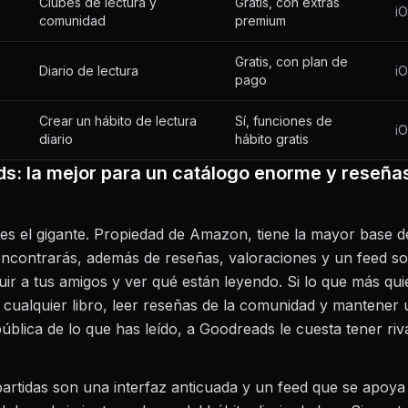
Clubes de lectura y
Gratis, con extras
iO
comunidad
premium
Gratis, con plan de
Diario de lectura
iO
pago
Crear un hábito de lectura
Sí, funciones de
iO
diario
hábito gratis
s: la mejor para un catálogo enorme y reseña
s el gigante. Propiedad de Amazon, tiene la mayor base d
encontrarás, además de reseñas, valoraciones y un feed so
ir a tus amigos y ver qué están leyendo. Si lo que más qui
 cualquier libro, leer reseñas de la comunidad y mantener
pública de lo que has leído, a Goodreads le cuesta tener riv
artidas son una interfaz anticuada y un feed que se apoy