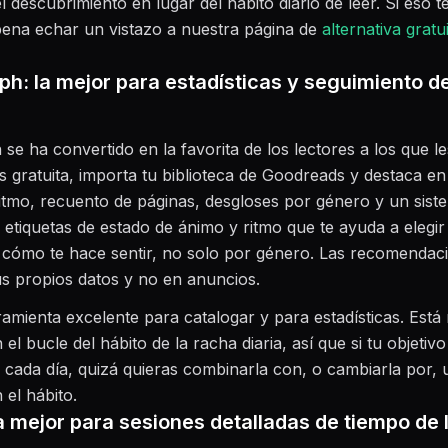
el descubrimiento en lugar del hábito diario de leer. Si eso 
pena echar un vistazo a nuestra página de
alternativa gratu
ph: la mejor para estadísticas y seguimiento d
se ha convertido en la favorita de los lectores a los que l
Es gratuita, importa tu biblioteca de Goodreads y destaca en
 ritmo, recuento de páginas, desgloses por género y un sist
de etiquetas de estado de ánimo y ritmo que te ayuda a elegi
 cómo te hace sentir, no solo por género. Las recomendac
s propios datos y no en anuncios.
amienta excelente para catalogar y para estadísticas. Est
el bucle del hábito de la racha diaria, así que si tu objetivo
 cada día, quizá quieras combinarla con, o cambiarla por,
 el hábito.
a mejor para sesiones detalladas de tiempo de 