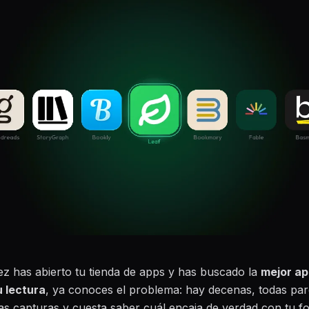
ez has abierto tu tienda de apps y has buscado la
mejor ap
u lectura
, ya conoces el problema: hay decenas, todas pa
las capturas y cuesta saber cuál encaja de verdad con tu f