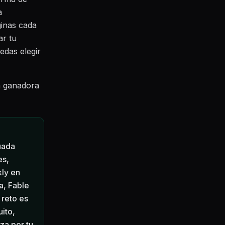
a
ginas cada
ar tu
edas elegir
a ganadora
cuada
es,
kly en
a, Fable
 reto es
uito,
za por tu