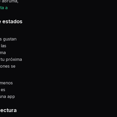
te abruma,
ita a
e estados
es gustan
 las
ema
r tu próxima
iones se
á menos
 es
 una app
lectura