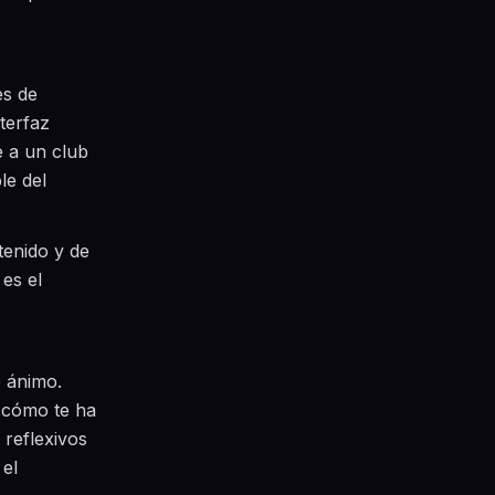
es de
terfaz
e a un club
le del
tenido y de
es el
e ánimo.
y cómo te ha
 reflexivos
 el