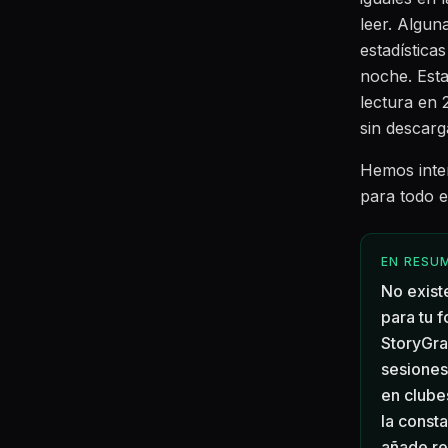
leer. Algun
estadística
noche. Esta
lectura en 
sin descarg
Hemos inten
para todo e
EN RESU
No exist
para tu 
StoryGra
sesiones
en clubes
la consta
añade re