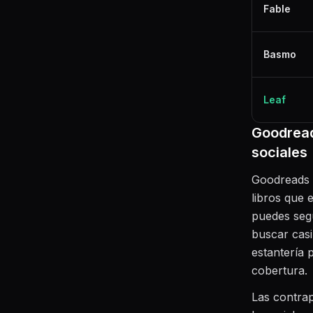
Fable
Basmo
Leaf
Goodread
sociales
Goodreads e
libros que 
puedes segu
buscar casi
estantería 
cobertura.
Las contrap