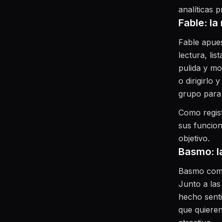
analíticas 
Fable: l
Fable apues
lectura, li
pulida y mod
o dirigirlo 
grupo para
Como regis
sus funcion
objetivo.
Basmo: la
Basmo combi
Junto a las
hecho senti
que quieren