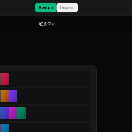
Switch
Dismiss
한국어