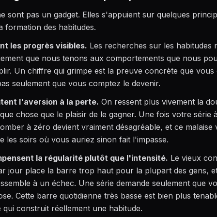
ne sont pas un gadget. Elles s'appuient sur quelques princi
la formation des habitudes.
nt les progrès visibles.
Les recherches sur les habitudes 
uement que nous tenons aux comportements que nous po
lir. Un chiffre qui grimpe est la preuve concrète que vou
 pas seulement que vous comptez le devenir.
itent l'aversion à la perte.
On ressent plus vivement la do
que chose que le plaisir de le gagner. Une fois votre série à
etomber à zéro devient vraiment désagréable, et ce malaise
e les soirs où vous auriez sinon fait l'impasse.
pensent la régularité plutôt que l'intensité.
Le vieux cons
r jour place la barre trop haut pour la plupart des gens, et
ssemble à un échec. Une série demande seulement que vou
se. Cette barre quotidienne très basse est bien plus tenable
té qui construit réellement une habitude.