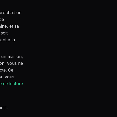
ccrochait un
 de
îne, et sa
soit
ent à la
 un maillon,
ion. Vous ne
cte. Ce
 où vous
 de lecture
tit.