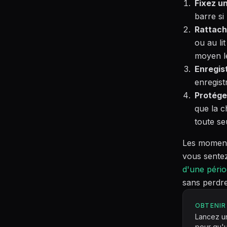
Fixez u
barre si
Rattach
ou au li
moyen le 
Enregis
enregist
Protégez
que la c
toute se
Les moments
vous sentez
d'une pério
sans perdre
OBTENIR
Lancez un
pour qu'u