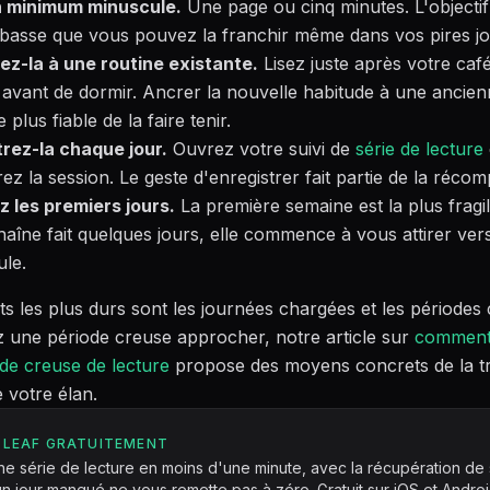
n minimum minuscule.
Une page ou cinq minutes. L'objectif
 basse que vous pouvez la franchir même dans vos pires j
ez-la à une routine existante.
Lisez juste après votre caf
t avant de dormir. Ancrer la nouvelle habitude à une ancien
plus fiable de la faire tenir.
trez-la chaque jour.
Ouvrez votre suivi de
série de lecture
rez la session. Le geste d'enregistrer fait partie de la réco
 les premiers jours.
La première semaine est la plus fragil
haîne fait quelques jours, elle commence à vous attirer vers
ule.
 les plus durs sont les journées chargées et les périodes 
 une période creuse approcher, notre article sur
comment 
de creuse de lecture
propose des moyens concrets de la t
 votre élan.
 LEAF GRATUITEMENT
e série de lecture en moins d'une minute, avec la récupération de 
n jour manqué ne vous remette pas à zéro. Gratuit sur iOS et Androi