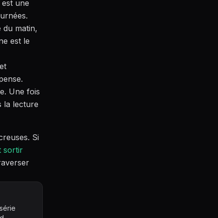
 est une
ournées.
é du matin,
ne est le
et
mpense.
e. Une fois
 la lecture
creuses. Si
sortir
raverser
série
d.