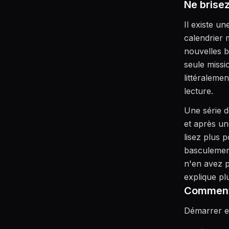
Ne brisez
Il existe u
calendrier 
nouvelles b
seule missi
littéralemen
lecture.
Une série d
et après un
lisez plus 
basculement
n'en avez p
explique pl
Comment 
Démarrer es