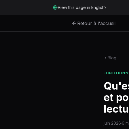
Aller au contenu principal
View this page in English?
Retour à l'accueil
Blog
FONCTIONN
Qu'es
et po
lectu
juin 2026
·
6 m