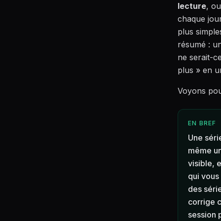
lecture
, ou
chaque jour,
plus simple
résumé : un
ne serait-ce
plus » en u
Voyons pour
EN BREF
Une séri
même une
visible, 
qui vous
des séri
corrige 
session 