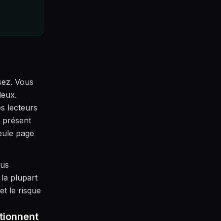
sez. Vous
deux.
es lecteurs
e présent
eule page
ous
 la plupart
et le risque
ctionnent