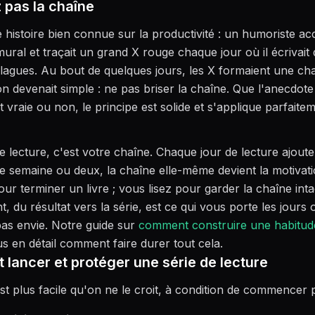
 pas la chaîne
ne histoire bien connue sur la productivité : un humoriste a
mural et traçait un grand X rouge chaque jour où il écrivait
lagues. Au bout de quelques jours, les X formaient une cha
on devenait simple : ne pas briser la chaîne. Que l'anecdote 
t vraie ou non, le principe est solide et s'applique parfaitem
e lecture, c'est votre chaîne. Chaque jour de lecture ajoute
e semaine ou deux, la chaîne elle-même devient la motivat
pour terminer un livre ; vous lisez pour garder la chaîne inta
, du résultat vers la série, est ce qui vous porte les jours
as envie. Notre guide sur
comment construire une habitude
us en détail comment faire durer tout cela.
lancer et protéger une série de lecture
t plus facile qu'on ne le croit, à condition de commencer pe