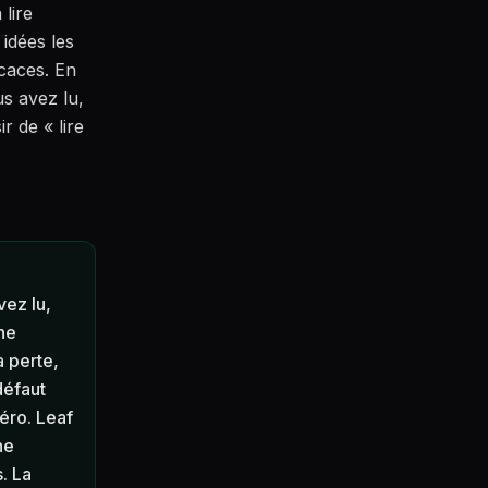
 lire
 idées les
icaces. En
us avez lu,
r de « lire
vez lu,
ne
a perte,
défaut
éro. Leaf
ne
. La