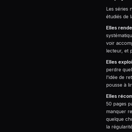
Les séries 
étudiés de 
Elles rende
systématiq
voir accomp
lecteur, et
Elles explo
perdre quel
l'idée de r
pousse à lir
Elles récom
50 pages pa
manquer re
quelque cho
la régulari