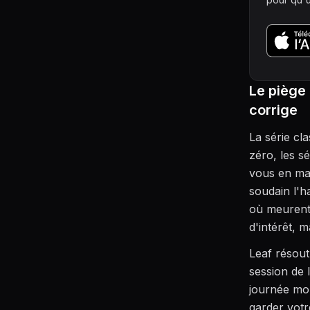
Le piège 
corrige
La série cl
zéro, les s
vous en man
soudain l'ha
où meurent
d'intérêt, 
Leaf résout
session de l
journée mo
garder votr