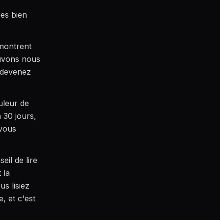
pes bien
montrent
uvons nous
s devenez
uleur de
 30 jours,
 vous
eil de lire
 la
s lisiez
, et c'est