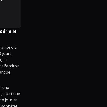
série le
 ramène à
 jours,
, et
t l'endroit
manque
r une
r, ou si une
n jour et
s honnêtes.