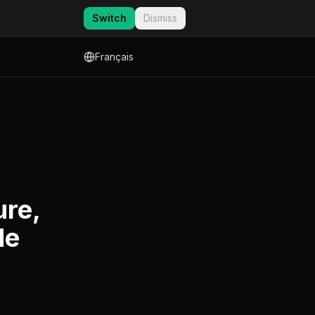
Switch
Dismiss
Français
ure,
de