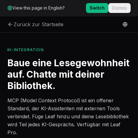
Zum Hauptinhalt springen
View this page in English?
Switch
Dismiss
Zurück zur Startseite
KI-INTEGRATION
Baue eine Lesegewohnheit
auf. Chatte mit deiner
Bibliothek.
MCP (Model Context Protocol) ist ein offener
Standard, der KI-Assistenten mit externen Tools
verbindet. Füge Leaf hinzu und deine Lesebibliothek
wird Teil jedes KI-Gesprächs. Verfügbar mit Leaf
Pro.