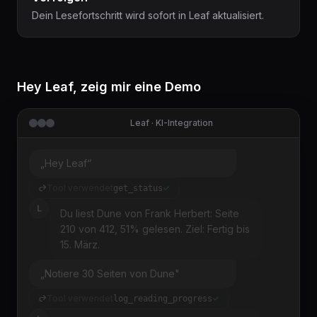
Dein Lesefortschritt wird sofort in Leaf aktualisiert.
Hey Leaf, zeig mir eine Demo
Leaf · KI-Integration
„Hey Leaf“
Tool verwendet
get_status
L
Du liest Dune von Frank Herbert: Seite
210 von 412, 51% gelesen. Ziel: Fertig bis
15. März.
„Notiere 30 Seiten von Dune"
Tool verwendet
log_reading_progress