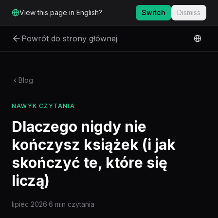
Przejdź do głównej treści
View this page in English?
Switch
Dismiss
Powrót do strony głównej
Blog
NAWYK CZYTANIA
Dlaczego nigdy nie
kończysz książek (i jak
skończyć te, które się
liczą)
lipiec 2026
·
6 min czytania