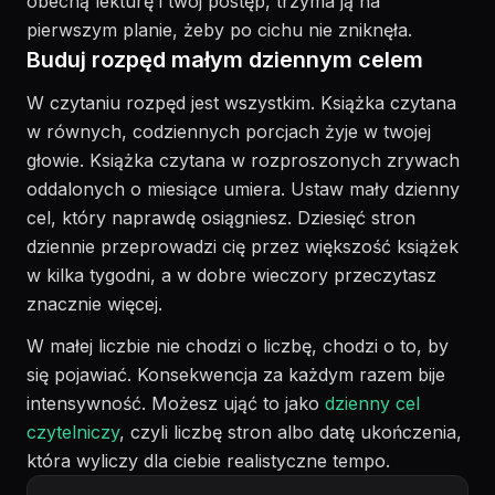
obecną lekturę i twój postęp, trzyma ją na
pierwszym planie, żeby po cichu nie zniknęła.
Buduj rozpęd małym dziennym celem
W czytaniu rozpęd jest wszystkim. Książka czytana
w równych, codziennych porcjach żyje w twojej
głowie. Książka czytana w rozproszonych zrywach
oddalonych o miesiące umiera. Ustaw mały dzienny
cel, który naprawdę osiągniesz. Dziesięć stron
dziennie przeprowadzi cię przez większość książek
w kilka tygodni, a w dobre wieczory przeczytasz
znacznie więcej.
W małej liczbie nie chodzi o liczbę, chodzi o to, by
się pojawiać. Konsekwencja za każdym razem bije
intensywność. Możesz ująć to jako
dzienny cel
czytelniczy
, czyli liczbę stron albo datę ukończenia,
która wyliczy dla ciebie realistyczne tempo.