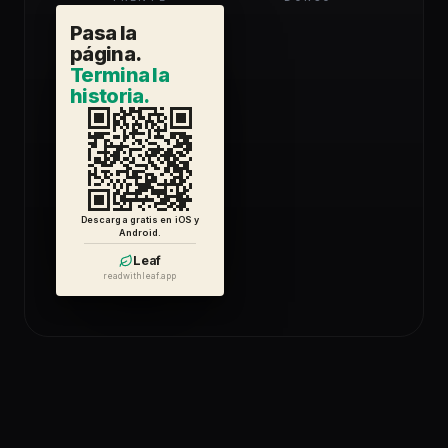
Pasa la
página.
Termina la
historia.
Descarga gratis en iOS y
Android.
Leaf
readwithleaf.app