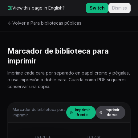
Ir al contenido principal
View this page in English?
Switch
Dismiss
Volver a Para bibliotecas públicas
Marcador de biblioteca para
imprimir
Imprime cada cara por separado en papel creme y pégalas,
o usa impresión a doble cara. Guarda como PDF si quieres
conservar una copia.
Marcador de biblioteca para
Imprimir
Imprimir
frente
dorso
imprimir
FRENTE
DORSO